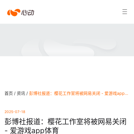
爱
搜索结果
游
戏
app
体
育
首页 /
资讯 /
彭博社报道：樱花工作室将被网易关闭 - 爱游戏app体育
2025-07-18
彭博社报道：樱花工作室将被网易关闭
- 爱游戏app体育