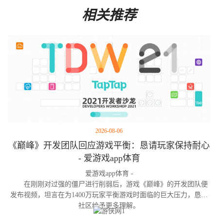
相关推荐
2026-08-06
《巅峰》开发团队回应游戏平衡：恳请玩家保持耐心
- 爱游戏app体育
爱游戏app体育 -
在刚刚对过强的僵尸进行削弱后，游戏《巅峰》的开发团队便
发布视频，坦言在为1400万玩家平衡游戏时面临的巨大压力，恳请
社区给予更多理解。