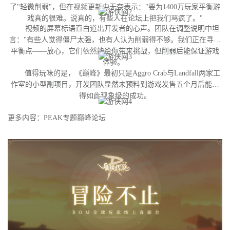
了"轻微削弱"，但在视频更新中无奈表示："要为1400万玩家平衡游
戏真的很难。说真的，有些人在论坛上把我们骂疯了。"
视频的屏幕标语直白道出开发者的心声。团队在调整说明中坦
言："有些人觉得僵尸太强，也有人认为削弱得不够。我们正在寻找
平衡点——放心，它们依然能给你带来挑战，但削弱后能保证游戏
体验。"
值得玩味的是，《巅峰》最初只是Aggro Crab与Landfall两家工
作室的小型副项目，开发团队显然未预料到游戏发售五个月后能获
得如此现象级的成功。
更多内容：PEAK专题巅峰论坛