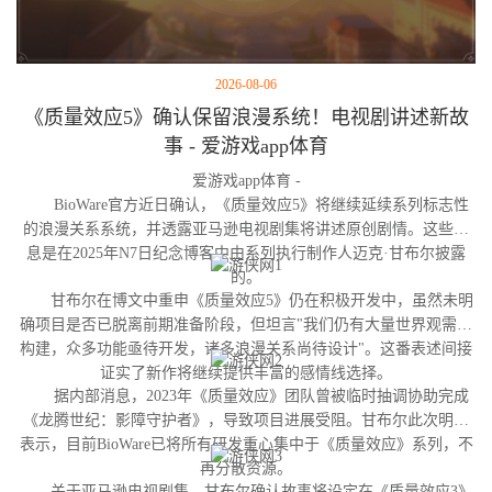
2026-08-06
《质量效应5》确认保留浪漫系统！电视剧讲述新故
事 - 爱游戏app体育
爱游戏app体育 -
BioWare官方近日确认，《质量效应5》将继续延续系列标志性
的浪漫关系系统，并透露亚马逊电视剧集将讲述原创剧情。这些消
息是在2025年N7日纪念博客中由系列执行制作人迈克·甘布尔披露
的。
甘布尔在博文中重申《质量效应5》仍在积极开发中，虽然未明
确项目是否已脱离前期准备阶段，但坦言"我们仍有大量世界观需要
构建，众多功能亟待开发，诸多浪漫关系尚待设计"。这番表述间接
证实了新作将继续提供丰富的感情线选择。
据内部消息，2023年《质量效应》团队曾被临时抽调协助完成
《龙腾世纪：影障守护者》，导致项目进展受阻。甘布尔此次明确
表示，目前BioWare已将所有研发重心集中于《质量效应》系列，不
再分散资源。
关于亚马逊电视剧集，甘布尔确认故事将设定在《质量效应3》