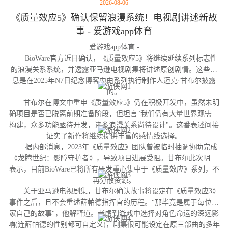
2026-08-06
《质量效应5》确认保留浪漫系统！电视剧讲述新故
事 - 爱游戏app体育
爱游戏app体育 -
BioWare官方近日确认，《质量效应5》将继续延续系列标志性
的浪漫关系系统，并透露亚马逊电视剧集将讲述原创剧情。这些消
息是在2025年N7日纪念博客中由系列执行制作人迈克·甘布尔披露
的。
甘布尔在博文中重申《质量效应5》仍在积极开发中，虽然未明
确项目是否已脱离前期准备阶段，但坦言"我们仍有大量世界观需要
构建，众多功能亟待开发，诸多浪漫关系尚待设计"。这番表述间接
证实了新作将继续提供丰富的感情线选择。
据内部消息，2023年《质量效应》团队曾被临时抽调协助完成
《龙腾世纪：影障守护者》，导致项目进展受阻。甘布尔此次明确
表示，目前BioWare已将所有研发重心集中于《质量效应》系列，不
再分散资源。
关于亚马逊电视剧集，甘布尔确认故事将设定在《质量效应3》
事件之后，且不会重述薛帕德指挥官的历程。"那毕竟是属于每位玩
家自己的故事"，他解释道。考虑到游戏中选择对角色命运的深远影
响(连薛帕德的性别都可自定义)，剧集很可能设定在原三部曲的多年