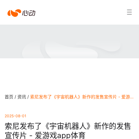
爱
搜索结果
游
戏
app
体
育
首页 /
资讯 /
索尼发布了《宇宙机器人》新作的发售宣传片 - 爱游戏app体育
2025-08-01
索尼发布了《宇宙机器人》新作的发售
宣传片 - 爱游戏app体育