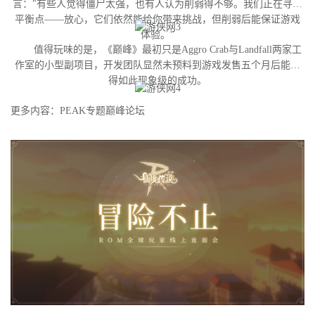
言："有些人觉得僵尸太强，也有人认为削弱得不够。我们正在寻找
平衡点——放心，它们依然能给你带来挑战，但削弱后能保证游戏
体验。"
值得玩味的是，《巅峰》最初只是Aggro Crab与Landfall两家工
作室的小型副项目，开发团队显然未预料到游戏发售五个月后能获
得如此现象级的成功。
更多内容：PEAK专题巅峰论坛