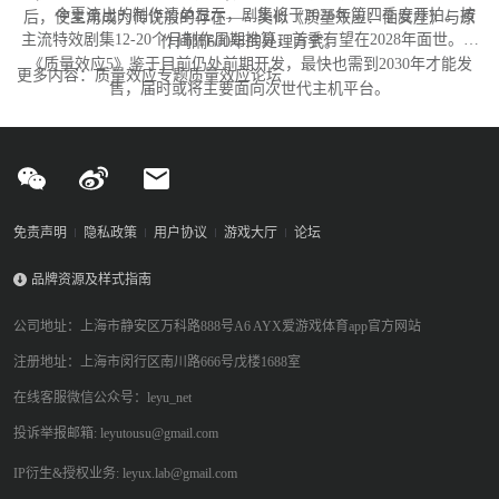
今夏流出的制作清单显示，剧集将于2026年第四季度开拍。按
后，使主角成为传说般的存在——类似《质量效应：仙女座》与原
主流特效剧集12-20个月制作周期推算，首季有望在2028年面世。而
作间隔600年的处理方式。
《质量效应5》鉴于目前仍处前期开发，最快也需到2030年才能发
更多内容：质量效应专题质量效应论坛
售，届时或将主要面向次世代主机平台。
免责声明
隐私政策
用户协议
游戏大厅
论坛
品牌资源及样式指南
公司地址：上海市静安区万科路888号A6 AYX爱游戏体育app官方网站
注册地址：上海市闵行区南川路666号戊楼1688室
在线客服微信公众号：leyu_net
投诉举报邮箱: leyutousu@gmail.com
IP衍生&授权业务: leyux.lab@gmail.com