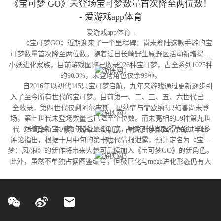
《宝可梦 GO》未登场宝可梦数量首次降至两位数！
- 爱游戏app体育
爱游戏app体育 -
《宝可梦GO》近期迎来了一个里程碑：尚未登陆这款手游的宝
可梦数量首次降至两位数。随着近日长崎野生原野区活动新增捣蛋
小妖进化家族，目前游戏图鉴已收录926种宝可梦，占全系列1025种
的90.3%，未登场角色仅余99种。
自2016年以初代145只宝可梦启航，九年来游戏通过更新逐步引
入了至今所有世代的宝可梦。目前第一、二、三、五、六世代已完
全收录，第四世代仅剩阿尔宙斯、玛纳霏与霏欧纳3只幻兽尚未登
场，第七世代未登场数量也已降至个位数。而未亮相的59种第九世
尽管全新宝可梦的储备逐渐见底，玩家群体却显得从容。许多
代《宝可梦：朱/紫》及其DLC角色，占据了待收录名单的过半比
评论指出，根据十月中旬的第十世代情报泄露，预计定名为《宝可
例。
梦：风/浪》的新作将带来大量可后续加入《宝可梦GO》的新角色。
此外，虽然不单独占据图鉴编号，但极巨化与mega进化形态仍有大
量变体尚未实装，这为开发团队提供了充足的更新空间。