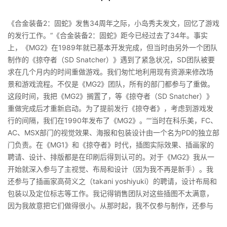
《合金装备2：固蛇》发售34周年之际，小岛秀夫发文，回忆了游戏
的发行工作。“《合金装备2：固蛇》距今已经过去了34年。事实
上，《MG2》在1989年就已基本开发完成，但当时由另外一个团队
制作的《掠夺者（SD Snatcher）》遇到了紧急状况，SD团队被要
求在几个月内的时间重做游戏。我们匆忙地利用现有资源来修改场
景和游戏流程。不仅是《MG2》团队，所有的部门都参与了重做。
这段时间，我把《MG2》搁置了，等《掠夺者（SD Snatcher）》
重做完成后才重新启动。为了提前发行《掠夺者》，考虑到游戏发
行的间隔，我们在1990年发布了《MG2》。”“当时在科乐美，FC、
AC、MSX部门的视觉效果、海报和包装设计由一个名为PD的独立部
门负责。在《MG1》和《掠夺者》时代，插图实际效果、插画家的
聘请、设计、排版都是在印刷后得到认可的。对于《MG2》我从一
开始就深入参与了主视觉、布局和设计（因为我不再是新手）。我
还参与了插画家高荷义之（takani yoshiyuki）的聘请，设计布局和
包装以及定位标志等工作。我记得销售团队对这些插图不太满意，
因为我故意把它们做得很小。从那时起，我不仅参与制作，还参与