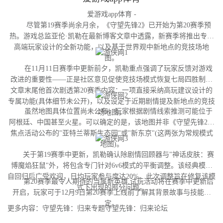
爱游戏app体育 -
尽管第19赛季尚余月余，《守望先锋2》已开始为第20赛季预
热。游戏总监亚伦·凯勒在最新博客文章中透露，新赛季将推出专为
高端玩家设计的全新功能，以及基于世界观中新地点的竞技场地
图。
在11月11日赛季中更新前夕，凯勒重点强调了玩家反馈对游戏
改进的重要性——正是社区意见促使竞技场模式恢复七局四胜制。
文章末尾他首次剧透第20赛季内容：一项直接采纳高玩建议设计的
专属功能(具体细节未公开)，以及设定于近期剧情提及新地点的竞技
虽然地图具体位置尚未公布，玩家根据剧情线索推测可能位于
场地图。
阿根廷、中国甚至火星。可以确定的是，该地图并非《守望先锋2》
焦点活动公布的"亚特兰蒂斯生态园"或"新东京"(这两张为常规模式
地图)。
关于第19赛季中更新，凯勒确认除剧情回顾器与"神话皮肤：赛
博魔焰狂鼠"外，将包含专门针对6v6模式的平衡调整。该经典模式
自回归后广受欢迎，日均玩家参与度达20%。此次调整旨在修复该模
第20赛季最令人期待的当属新英雄,试玩活动将在赛季中更新后
式下出现的部分问题。
开启，玩家可于12月9日第20赛季上线前了解其背景故事与技能设
定。
更多内容：守望先锋：归来专题守望先锋：归来论坛