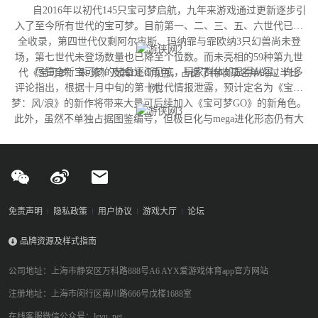
自2016年以初代145只宝可梦启航，九年来游戏通过更新逐步引
入了至今所有世代的宝可梦。目前第一、二、三、五、六世代已完
全收录，第四世代仅剩阿尔宙斯、玛纳霏与霏欧纳3只幻兽尚未登
场，第七世代未登场数量也已降至个位数。而未亮相的59种第九世
尽管全新宝可梦的储备逐渐见底，玩家群体却显得从容。许多
代《宝可梦：朱/紫》及其DLC角色，占据了待收录名单的过半比
评论指出，根据十月中旬的第十世代情报泄露，预计定名为《宝可
例。
梦：风/浪》的新作将带来大量可后续加入《宝可梦GO》的新角色。
此外，虽然不单独占据图鉴编号，但极巨化与mega进化形态仍有大
量变体尚未实装，这为开发团队提供了充足的更新空间。
免责声明
隐私政策
用户协议
游戏大厅
论坛
品牌资源及样式指南
公司地址：上海市静安区万科路888号A6 AYX爱游戏体育app官方网站
注册地址：上海市闵行区南川路666号戊楼1688室
在线客服微信公众号：leyu_net