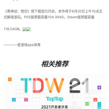
《黑神话：悟空》预下载现已开启，本作将于8月20日上午10点正
式解锁游玩。PS5版预载容量104.394G，Steam版预载容量
118.04GB。
————爱游戏app体育
相关推荐