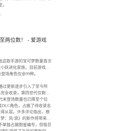
定。
坛
两位数！ - 爱游戏
陆这款手游的宝可梦数量首次
蛋小妖进化家族，目前游戏图
，未登场角色仅余99种。
戏通过更新逐步引入了至今所
已完全收录，第四世代仅剩阿
代未登场数量也已降至个位
其DLC角色，占据了待收录名
得从容。许多评论指出，根
梦：风/浪》的新作将带来大
不单独占据图鉴编号，但极巨