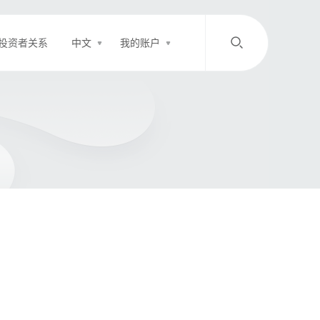
投资者关系
中文
我的账户
/
中文
EN
登录
充值
客服