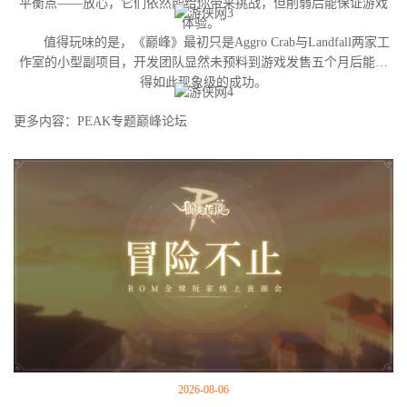
平衡点——放心，它们依然能给你带来挑战，但削弱后能保证游戏
体验。"
值得玩味的是，《巅峰》最初只是Aggro Crab与Landfall两家工
作室的小型副项目，开发团队显然未预料到游戏发售五个月后能获
得如此现象级的成功。
更多内容：PEAK专题巅峰论坛
2026-08-06