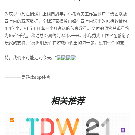
为庆祝《死亡搁浅》上线四周年，小岛秀夫工作室公布了贺图以及
四年内的玩家数据：全球玩家操控山姆在四年内送出的包括数量约
4.4亿个，相当于日本一个月递送的包裹数量。交付的货物总重量约
为65亿千克，移动总距离约为2.2亿千米。小岛秀夫工作室在感谢了
玩家的支持：“感谢朋友们在游戏中迈出的每一步，没有你们的支
持，我们不可能走到今天。”
————爱游戏app体育
相关推荐