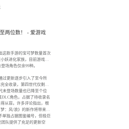
坛
两位数！ - 爱游戏
陆这款手游的宝可梦数量首次
蛋小妖进化家族，目前游戏图
，未登场角色仅余99种。
戏通过更新逐步引入了至今所
已完全收录，第四世代仅剩阿
代未登场数量也已降至个位
其DLC角色，占据了待收录名
得从容。许多评论指出，根
梦：风/浪》的新作将带来大
不单独占据图鉴编号，但极巨
发团队提供了充足的更新空