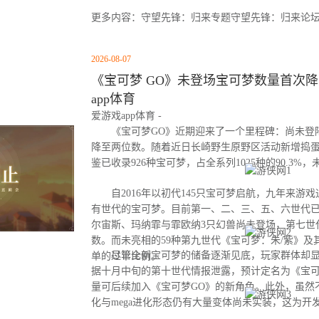
更多内容：守望先锋：归来专题守望先锋：归来论
2026-08-07
《宝可梦 GO》未登场宝可梦数量首次降至
app体育
爱游戏app体育 -
《宝可梦GO》近期迎来了一个里程碑：尚未登
降至两位数。随着近日长崎野生原野区活动新增捣
鉴已收录926种宝可梦，占全系列1025种的90.3%
自2016年以初代145只宝可梦启航，九年来游
有世代的宝可梦。目前第一、二、三、五、六世代
尔宙斯、玛纳霏与霏欧纳3只幻兽尚未登场，第七世
数。而未亮相的59种第九世代《宝可梦：朱/紫》及
尽管全新宝可梦的储备逐渐见底，玩家群体却显
单的过半比例。
据十月中旬的第十世代情报泄露，预计定名为《宝可
量可后续加入《宝可梦GO》的新角色。此外，虽然
化与mega进化形态仍有大量变体尚未实装，这为开
间。