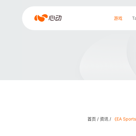
爱
游戏
T
游
戏
搜索结果
app
体
育
首页 /
资讯 /
《EA Spo