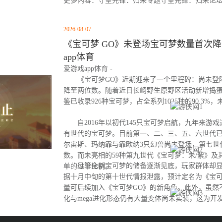
更多内容：守望先锋：归来专题守望先锋：归来论
2026-08-07
《宝可梦 GO》未登场宝可梦数量首次降至
app体育
爱游戏app体育 -
《宝可梦GO》近期迎来了一个里程碑：尚未登
降至两位数。随着近日长崎野生原野区活动新增捣
鉴已收录926种宝可梦，占全系列1025种的90.3%
自2016年以初代145只宝可梦启航，九年来游
有世代的宝可梦。目前第一、二、三、五、六世代
尔宙斯、玛纳霏与霏欧纳3只幻兽尚未登场，第七世
数。而未亮相的59种第九世代《宝可梦：朱/紫》及
尽管全新宝可梦的储备逐渐见底，玩家群体却显
单的过半比例。
据十月中旬的第十世代情报泄露，预计定名为《宝可
量可后续加入《宝可梦GO》的新角色。此外，虽然
化与mega进化形态仍有大量变体尚未实装，这为开
间。