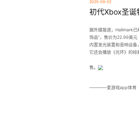
2025-09-02
初代Xbox圣诞
据外媒报道，Hallmar
饰品”，售价为22.99
内置发光装置和音响设备
它还会播放《光环》的经典
售。
————爱游戏app体育