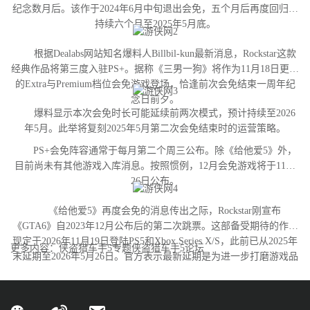
纪念数月后。该作于2024年6月中旬退出会免，五个月后再度回归并
持续六个月至2025年5月底。
根据Dealabs网站知名爆料人Billbil-kun最新消息，Rockstar这款
经典作品将第三度入驻PS+。据称《三男一狗》将作为11月18日更新
的Extra与Premium档位会免游戏登场，恰逢前次会免结束一周年纪
念日前夕。
爆料显示本次会免时长可能延续前两次模式，预计持续至2026
年5月。此举将复刻2025年5月第二次会免结束时的运营策略。
PS+会免阵容通常于每月第二个周三公布。除《给他爱5》外，
目前尚未有其他游戏入库消息。按照惯例，12月会免游戏将于11月
26日公布。
《给他爱5》再度会免的消息传出之际，Rockstar刚宣布
《GTA6》自2023年12月公布后的第二次跳票。这部备受期待的作品
现定于2026年11月19日登陆PS5和Xbox Series X/S，此前已从2025年
更多内容：侠盗猎车手5专题侠盗猎车手5论坛
末延期至2026年5月26日。官方表示最新延期是为进一步打磨游戏品
质。