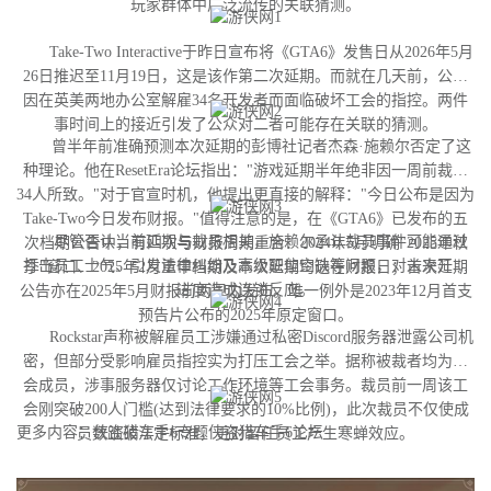
玩家群体中广泛流传的关联猜测。
Take-Two Interactive于昨日宣布将《GTA6》发售日从2026年5月
26日推迟至11月19日，这是该作第二次延期。而就在几天前，公司
因在英美两地办公室解雇34名开发者而面临破坏工会的指控。两件
事时间上的接近引发了公众对二者可能存在关联的猜测。
曾半年前准确预测本次延期的彭博社记者杰森·施赖尔否定了这
种理论。他在ResetEra论坛指出："游戏延期半年绝非因一周前裁撤
34人所致。"对于官宣时机，他提出更直接的解释："今日公布是因为
Take-Two今日发布财报。"值得注意的是，在《GTA6》已发布的五
尽管否认当前延期与裁员相关，施赖尔承认裁员事件可能通过
次档期公告中，有四次与财报周期重合：2024年5月明确"2025年秋
打击员工士气、引发法律纠纷及高级职位空缺等问题，对未来开发
季"窗口、2025年2月重申档期及本次延期均选在财报日；首次延期
进度造成连锁反应。
公告亦在2025年5月财报前两周内发布。唯一例外是2023年12月首支
预告片公布的2025年原定窗口。
Rockstar声称被解雇员工涉嫌通过私密Discord服务器泄露公司机
密，但部分受影响雇员指控实为打压工会之举。据称被裁者均为工
会成员，涉事服务器仅讨论工作环境等工会事务。裁员前一周该工
会刚突破200人门槛(达到法律要求的10%比例)，此次裁员不仅使成
更多内容：侠盗猎车手6专题侠盗猎车手6论坛
员数跌破法定标准，更对留任员工产生寒蝉效应。