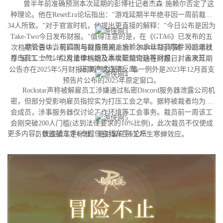
曾半年前准确预测本次延期的彭博社记者杰森·施赖尔否定了这
种理论。他在ResetEra论坛指出："游戏延期半年绝非因一周前裁撤
34人所致。"对于官宣时机，他提出更直接的解释："今日公布是因为
Take-Two今日发布财报。"值得注意的是，在《GTA6》已发布的五
尽管否认当前延期与裁员相关，施赖尔承认裁员事件可能通过
次档期公告中，有四次与财报周期重合：2024年5月明确"2025年秋
打击员工士气、引发法律纠纷及高级职位空缺等问题，对未来开发
季"窗口、2025年2月重申档期及本次延期均选在财报日；首次延期
进度造成连锁反应。
公告亦在2025年5月财报前两周内发布。唯一例外是2023年12月首支
预告片公布的2025年原定窗口。
Rockstar声称被解雇员工涉嫌通过私密Discord服务器泄露公司机
密，但部分受影响雇员指控实为打压工会之举。据称被裁者均为工
会成员，涉事服务器仅讨论工作环境等工会事务。裁员前一周该工
会刚突破200人门槛(达到法律要求的10%比例)，此次裁员不仅使成
更多内容：侠盗猎车手6专题侠盗猎车手6论坛
员数跌破法定标准，更对留任员工产生寒蝉效应。