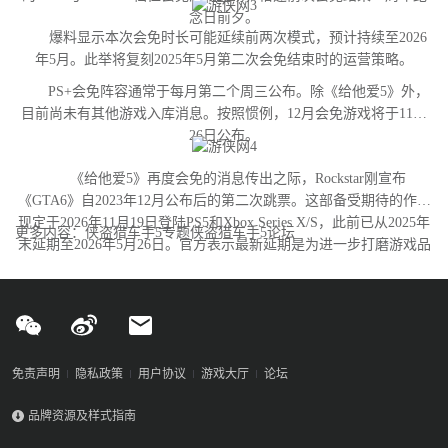
念日前夕。
爆料显示本次会免时长可能延续前两次模式，预计持续至2026
年5月。此举将复刻2025年5月第二次会免结束时的运营策略。
PS+会免阵容通常于每月第二个周三公布。除《给他爱5》外，
目前尚未有其他游戏入库消息。按照惯例，12月会免游戏将于11月
26日公布。
《给他爱5》再度会免的消息传出之际，Rockstar刚宣布
《GTA6》自2023年12月公布后的第二次跳票。这部备受期待的作品
现定于2026年11月19日登陆PS5和Xbox Series X/S，此前已从2025年
更多内容：侠盗猎车手5专题侠盗猎车手5论坛
末延期至2026年5月26日。官方表示最新延期是为进一步打磨游戏品
质。
免责声明
隐私政策
用户协议
游戏大厅
论坛
品牌资源及样式指南