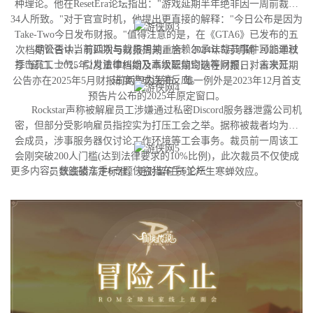
种理论。他在ResetEra论坛指出："游戏延期半年绝非因一周前裁撤
34人所致。"对于官宣时机，他提出更直接的解释："今日公布是因为
Take-Two今日发布财报。"值得注意的是，在《GTA6》已发布的五
尽管否认当前延期与裁员相关，施赖尔承认裁员事件可能通过
次档期公告中，有四次与财报周期重合：2024年5月明确"2025年秋
打击员工士气、引发法律纠纷及高级职位空缺等问题，对未来开发
季"窗口、2025年2月重申档期及本次延期均选在财报日；首次延期
进度造成连锁反应。
公告亦在2025年5月财报前两周内发布。唯一例外是2023年12月首支
预告片公布的2025年原定窗口。
Rockstar声称被解雇员工涉嫌通过私密Discord服务器泄露公司机
密，但部分受影响雇员指控实为打压工会之举。据称被裁者均为工
会成员，涉事服务器仅讨论工作环境等工会事务。裁员前一周该工
会刚突破200人门槛(达到法律要求的10%比例)，此次裁员不仅使成
更多内容：侠盗猎车手6专题侠盗猎车手6论坛
员数跌破法定标准，更对留任员工产生寒蝉效应。