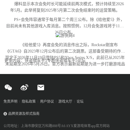
爆料显示本次会免时长可能延续前两次模式，预计持续至2026
年5月。此举将复刻2025年5月第二次会免结束时的运营策略。
PS+会免阵容通常于每月第二个周三公布。除《给他爱5》外，
目前尚未有其他游戏入库消息。按照惯例，12月会免游戏将于11月
26日公布。
《给他爱5》再度会免的消息传出之际，Rockstar刚宣布
《GTA6》自2023年12月公布后的第二次跳票。这部备受期待的作品
现定于2026年11月19日登陆PS5和Xbox Series X/S，此前已从2025年
更多内容：侠盗猎车手5专题侠盗猎车手5论坛
末延期至2026年5月26日。官方表示最新延期是为进一步打磨游戏品
质。
免责声明
隐私政策
用户协议
游戏大厅
论坛
品牌资源及样式指南
公司地址：上海市静安区万科路888号A6 AYX爱游戏体育app官方网站