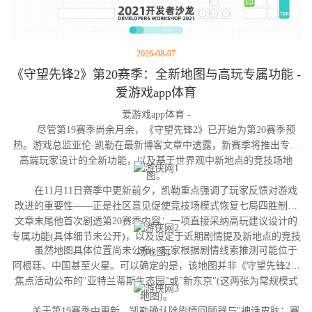
2026-08-07
《守望先锋2》第20赛季：全新地图与高玩专属功能 -
爱游戏app体育
爱游戏app体育 -
尽管第19赛季尚余月余，《守望先锋2》已开始为第20赛季预
热。游戏总监亚伦·凯勒在最新博客文章中透露，新赛季将推出专为
高端玩家设计的全新功能，以及基于世界观中新地点的竞技场地
图。
在11月11日赛季中更新前夕，凯勒重点强调了玩家反馈对游戏
改进的重要性——正是社区意见促使竞技场模式恢复七局四胜制。
文章末尾他首次剧透第20赛季内容：一项直接采纳高玩建议设计的
专属功能(具体细节未公开)，以及设定于近期剧情提及新地点的竞技
虽然地图具体位置尚未公布，玩家根据剧情线索推测可能位于
场地图。
阿根廷、中国甚至火星。可以确定的是，该地图并非《守望先锋2》
焦点活动公布的"亚特兰蒂斯生态园"或"新东京"(这两张为常规模式
地图)。
关于第19赛季中更新，凯勒确认除剧情回顾器与"神话皮肤：赛