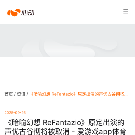
爱
搜索结果
游
戏
app
体
育
首页 /
资讯 /
《暗喻幻想 ReFantazio》原定出演的声优古谷彻将被取消 - 爱游戏app体育
2025-09-26
《暗喻幻想 ReFantazio》原定出演的
声优古谷彻将被取消 - 爱游戏app体育