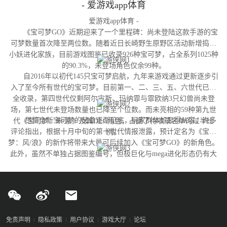
- 爱游戏app体育
爱游戏app体育 -
《宝可梦GO》近期迎来了一个里程碑：尚未登陆这款手游的宝
可梦数量首次降至两位数。随着近日长崎野生原野区活动新增捣蛋
小妖进化家族，目前游戏图鉴已收录926种宝可梦，占全系列1025种
的90.3%，未登场角色仅余99种。
自2016年以初代145只宝可梦启航，九年来游戏通过更新逐步引
入了至今所有世代的宝可梦。目前第一、二、三、五、六世代已完
全收录，第四世代仅剩阿尔宙斯、玛纳霏与霏欧纳3只幻兽尚未登
场，第七世代未登场数量也已降至个位数。而未亮相的59种第九世
尽管全新宝可梦的储备逐渐见底，玩家群体却显得从容。许多
代《宝可梦：朱/紫》及其DLC角色，占据了待收录名单的过半比
评论指出，根据十月中旬的第十世代情报泄露，预计定名为《宝可
例。
梦：风/浪》的新作将带来大量可后续加入《宝可梦GO》的新角色。
此外，虽然不单独占据图鉴编号，但极巨化与mega进化形态仍有大
量变体尚未实装，这为开发团队提供了充足的更新空间。
免责声明
隐私政策
用户协议
游戏大厅
论坛