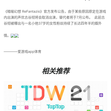
《暗喻幻想 ReFantazio》官方发布公告，由于某些原因原定在游戏
内出演的声优古谷彻将会取消出演，替代者将于7月公布。 ​​​ ​​​此前古
谷彻被曝出与一名小他37岁的女性粉丝持续了长达四年半的婚外
情。
————爱游戏app体育
相关推荐