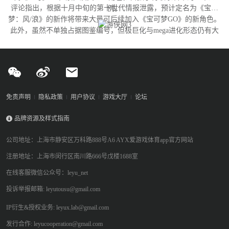
评论指出，根据十月中旬的第十世代情报泄露，预计定名为《宝可
例。
梦：风/浪》的新作将带来大量可后续加入《宝可梦GO》的新角色。
此外，虽然不单独占据图鉴编号，但极巨化与mega进化形态仍有大
量变体尚未实装，这为开发团队提供了充足的更新空间。
免责声明
隐私政策
用户协议
游戏大厅
论坛
品牌资源及样式指南
公司地址：上海市静安区万科路888号A6 AYX爱游戏体育app官方网站
注册地址：上海市闵行区南川路666号戊楼1688室
在线客服微信公众号：leyu_net
投诉举报邮箱: leyutousu@gmail.com
IP衍生&授权业务: leyux.lab@gmail.com
发行合作: leyucooperation@gmail.com