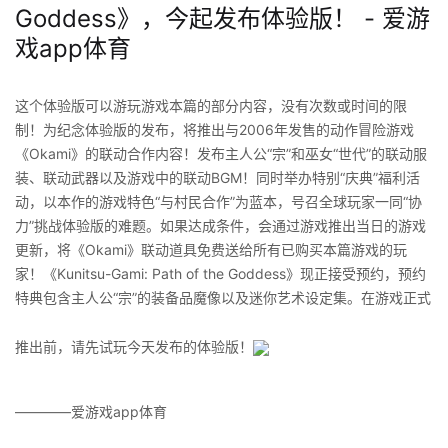
Goddess》，今起发布体验版！ - 爱游
戏app体育
这个体验版可以游玩游戏本篇的部分内容，没有次数或时间的限
制！为纪念体验版的发布，将推出与2006年发售的动作冒险游戏
《Okami》的联动合作内容！发布主人公“宗”和巫女“世代”的联动服
装、联动武器以及游戏中的联动BGM！同时举办特别“庆典”福利活
动，以本作的游戏特色“与村民合作”为蓝本，号召全球玩家一同“协
力”挑战体验版的难题。如果达成条件，会通过游戏推出当日的游戏
更新，将《Okami》联动道具免费送给所有已购买本篇游戏的玩
家！《Kunitsu-Gami: Path of the Goddess》现正接受预约，预约
特典包含主人公“宗”的装备品魔像以及迷你艺术设定集。在游戏正式
推出前，请先试玩今天发布的体验版！
————爱游戏app体育