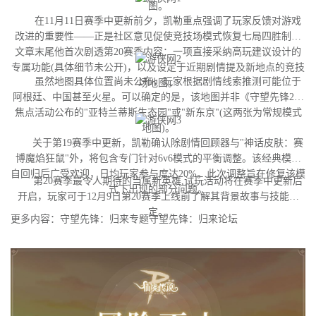
图。
在11月11日赛季中更新前夕，凯勒重点强调了玩家反馈对游戏
改进的重要性——正是社区意见促使竞技场模式恢复七局四胜制。
文章末尾他首次剧透第20赛季内容：一项直接采纳高玩建议设计的
专属功能(具体细节未公开)，以及设定于近期剧情提及新地点的竞技
虽然地图具体位置尚未公布，玩家根据剧情线索推测可能位于
场地图。
阿根廷、中国甚至火星。可以确定的是，该地图并非《守望先锋2》
焦点活动公布的"亚特兰蒂斯生态园"或"新东京"(这两张为常规模式
地图)。
关于第19赛季中更新，凯勒确认除剧情回顾器与"神话皮肤：赛
博魔焰狂鼠"外，将包含专门针对6v6模式的平衡调整。该经典模式
自回归后广受欢迎，日均玩家参与度达20%。此次调整旨在修复该模
第20赛季最令人期待的当属新英雄,试玩活动将在赛季中更新后
式下出现的部分问题。
开启，玩家可于12月9日第20赛季上线前了解其背景故事与技能设
定。
更多内容：守望先锋：归来专题守望先锋：归来论坛