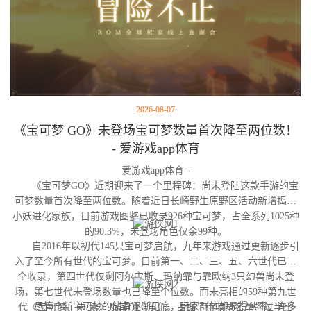
2026-08-07
《宝可梦 GO》未登场宝可梦数量首次降至两位数！
- 爱游戏app体育
爱游戏app体育 -
《宝可梦GO》近期迎来了一个里程碑：尚未登陆这款手游的宝
可梦数量首次降至两位数。随着近日长崎野生原野区活动新增捣蛋
小妖进化家族，目前游戏图鉴已收录926种宝可梦，占全系列1025种
的90.3%，未登场角色仅余99种。
自2016年以初代145只宝可梦启航，九年来游戏通过更新逐步引
入了至今所有世代的宝可梦。目前第一、二、三、五、六世代已完
全收录，第四世代仅剩阿尔宙斯、玛纳霏与霏欧纳3只幻兽尚未登
场，第七世代未登场数量也已降至个位数。而未亮相的59种第九世
尽管全新宝可梦的储备逐渐见底，玩家群体却显得从容。许多
代《宝可梦：朱/紫》及其DLC角色，占据了待收录名单的过半比