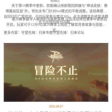
地图)。
关于第19赛季中更新，凯勒确认除剧情回顾器与"神话皮肤：赛
博魔焰狂鼠"外，将包含专门针对6v6模式的平衡调整。该经典模式
自回归后广受欢迎，日均玩家参与度达20%。此次调整旨在修复该模
第20赛季最令人期待的当属新英雄,试玩活动将在赛季中更新后
式下出现的部分问题。
开启，玩家可于12月9日第20赛季上线前了解其背景故事与技能设
定。
更多内容：守望先锋：归来专题守望先锋：归来论坛
2026-08-07