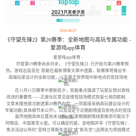
2026-08-07
《守望先锋2》第20赛季：全新地图与高玩专属功能 -
爱游戏app体育
爱游戏app体育 -
尽管第19赛季尚余月余，《守望先锋2》已开始为第20赛季预
热。游戏总监亚伦·凯勒在最新博客文章中透露，新赛季将推出专为
高端玩家设计的全新功能，以及基于世界观中新地点的竞技场地
图。
在11月11日赛季中更新前夕，凯勒重点强调了玩家反馈对游戏
改进的重要性——正是社区意见促使竞技场模式恢复七局四胜制。
文章末尾他首次剧透第20赛季内容：一项直接采纳高玩建议设计的
专属功能(具体细节未公开)，以及设定于近期剧情提及新地点的竞技
虽然地图具体位置尚未公布，玩家根据剧情线索推测可能位于
场地图。
阿根廷、中国甚至火星。可以确定的是，该地图并非《守望先锋2》
焦点活动公布的"亚特兰蒂斯生态园"或"新东京"(这两张为常规模式