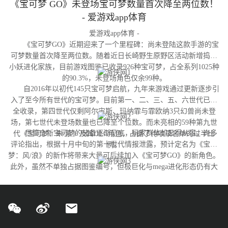
《宝可梦 GO》未登场宝可梦数量首次降至两位数！
- 爱游戏app体育
爱游戏app体育 -
《宝可梦GO》近期迎来了一个里程碑：尚未登陆这款手游的宝
可梦数量首次降至两位数。随着近日长崎野生原野区活动新增捣蛋
小妖进化家族，目前游戏图鉴已收录926种宝可梦，占全系列1025种
的90.3%，未登场角色仅余99种。
自2016年以初代145只宝可梦启航，九年来游戏通过更新逐步引
入了至今所有世代的宝可梦。目前第一、二、三、五、六世代已完
全收录，第四世代仅剩阿尔宙斯、玛纳霏与霏欧纳3只幻兽尚未登
场，第七世代未登场数量也已降至个位数。而未亮相的59种第九世
尽管全新宝可梦的储备逐渐见底，玩家群体却显得从容。许多
代《宝可梦：朱/紫》及其DLC角色，占据了待收录名单的过半比
评论指出，根据十月中旬的第十世代情报泄露，预计定名为《宝可
例。
梦：风/浪》的新作将带来大量可后续加入《宝可梦GO》的新角色。
此外，虽然不单独占据图鉴编号，但极巨化与mega进化形态仍有大
量变体尚未实装，这为开发团队提供了充足的更新空间。