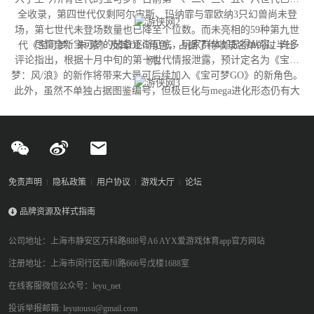
全收录，第四世代仅剩阿尔宙斯、玛纳霏与霏欧纳3只幻兽尚未登
场，第七世代未登场数量也已降至个位数。而未亮相的59种第九世
尽管全新宝可梦的储备逐渐见底，玩家群体却显得从容。许多
代《宝可梦：朱/紫》及其DLC角色，占据了待收录名单的过半比
评论指出，根据十月中旬的第十世代情报泄露，预计定名为《宝可
例。
梦：风/浪》的新作将带来大量可后续加入《宝可梦GO》的新角色。
此外，虽然不单独占据图鉴编号，但极巨化与mega进化形态仍有大
量变体尚未实装，这为开发团队提供了充足的更新空间。
免责声明
隐私政策
用户协议
游戏大厅
论坛
品牌资源及样式指南
公司地址：上海市静安区万科路888号A6 AYX爱游戏体育app官方网站
注册地址：上海市闵行区南川路666号戊楼1688室
在线客服微信公众号：leyu_net
投诉举报邮箱: leyutousu@gmail.com