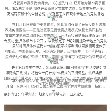
尽管第19赛季尚余月余，《守望先锋2》已开始为第20赛季预
热。游戏总监亚伦·凯勒在最新博客文章中透露，新赛季将推出专为
高端玩家设计的全新功能，以及基于世界观中新地点的竞技场地
图。
在11月11日赛季中更新前夕，凯勒重点强调了玩家反馈对游戏
改进的重要性——正是社区意见促使竞技场模式恢复七局四胜制。
文章末尾他首次剧透第20赛季内容：一项直接采纳高玩建议设计的
专属功能(具体细节未公开)，以及设定于近期剧情提及新地点的竞技
虽然地图具体位置尚未公布，玩家根据剧情线索推测可能位于
场地图。
阿根廷、中国甚至火星。可以确定的是，该地图并非《守望先锋2》
焦点活动公布的"亚特兰蒂斯生态园"或"新东京"(这两张为常规模式
地图)。
关于第19赛季中更新，凯勒确认除剧情回顾器与"神话皮肤：赛
博魔焰狂鼠"外，将包含专门针对6v6模式的平衡调整。该经典模式
自回归后广受欢迎，日均玩家参与度达20%。此次调整旨在修复该模
第20赛季最令人期待的当属新英雄,试玩活动将在赛季中更新后
式下出现的部分问题。
开启，玩家可于12月9日第20赛季上线前了解其背景故事与技能设
定。
更多内容：守望先锋：归来专题守望先锋：归来论坛