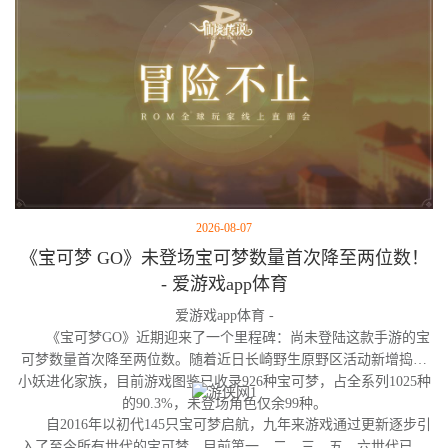
2026-08-07
《宝可梦 GO》未登场宝可梦数量首次降至两位数！
- 爱游戏app体育
爱游戏app体育 -
《宝可梦GO》近期迎来了一个里程碑：尚未登陆这款手游的宝
可梦数量首次降至两位数。随着近日长崎野生原野区活动新增捣蛋
小妖进化家族，目前游戏图鉴已收录926种宝可梦，占全系列1025种
的90.3%，未登场角色仅余99种。
自2016年以初代145只宝可梦启航，九年来游戏通过更新逐步引
入了至今所有世代的宝可梦。目前第一、二、三、五、六世代已完