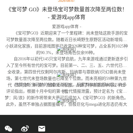
2026-08-07
《宝可梦 GO》未登场宝可梦数量首次降至两位数！
- 爱游戏app体育
爱游戏app体育 -
《宝可梦GO》近期迎来了一个里程碑：尚未登陆这款手游的宝
可梦数量首次降至两位数。随着近日长崎野生原野区活动新增捣蛋
小妖进化家族，目前游戏图鉴已收录926种宝可梦，占全系列1025种
的90.3%，未登场角色仅余99种。
自2016年以初代145只宝可梦启航，九年来游戏通过更新逐步引
入了至今所有世代的宝可梦。目前第一、二、三、五、六世代已完
全收录，第四世代仅剩阿尔宙斯、玛纳霏与霏欧纳3只幻兽尚未登
场，第七世代未登场数量也已降至个位数。而未亮相的59种第九世
尽管全新宝可梦的储备逐渐见底，玩家群体却显得从容。许多
代《宝可梦：朱/紫》及其DLC角色，占据了待收录名单的过半比
评论指出，根据十月中旬的第十世代情报泄露，预计定名为《宝可
例。
梦：风/浪》的新作将带来大量可后续加入《宝可梦GO》的新角色。
此外，虽然不单独占据图鉴编号，但极巨化与mega进化形态仍有大
量变体尚未实装，这为开发团队提供了充足的更新空间。