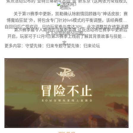
焦点活动公布的"亚特兰蒂斯生态园"或"新东京"(这两张为常规模式
地图)。
关于第19赛季中更新，凯勒确认除剧情回顾器与"神话皮肤：赛
博魔焰狂鼠"外，将包含专门针对6v6模式的平衡调整。该经典模式
自回归后广受欢迎，日均玩家参与度达20%。此次调整旨在修复该模
第20赛季最令人期待的当属新英雄,试玩活动将在赛季中更新后
式下出现的部分问题。
开启，玩家可于12月9日第20赛季上线前了解其背景故事与技能设
定。
更多内容：守望先锋：归来专题守望先锋：归来论坛