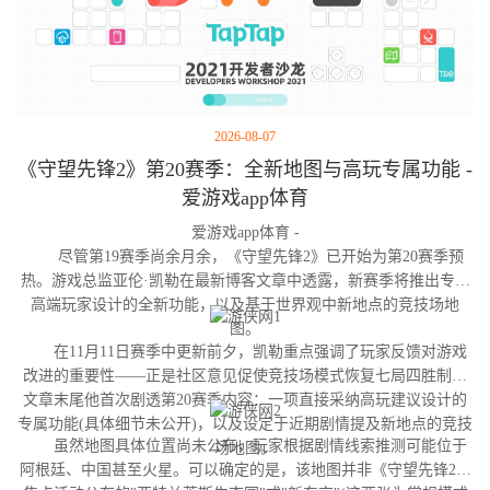
2026-08-07
《守望先锋2》第20赛季：全新地图与高玩专属功能 -
爱游戏app体育
爱游戏app体育 -
尽管第19赛季尚余月余，《守望先锋2》已开始为第20赛季预
热。游戏总监亚伦·凯勒在最新博客文章中透露，新赛季将推出专为
高端玩家设计的全新功能，以及基于世界观中新地点的竞技场地
图。
在11月11日赛季中更新前夕，凯勒重点强调了玩家反馈对游戏
改进的重要性——正是社区意见促使竞技场模式恢复七局四胜制。
文章末尾他首次剧透第20赛季内容：一项直接采纳高玩建议设计的
专属功能(具体细节未公开)，以及设定于近期剧情提及新地点的竞技
虽然地图具体位置尚未公布，玩家根据剧情线索推测可能位于
场地图。
阿根廷、中国甚至火星。可以确定的是，该地图并非《守望先锋2》