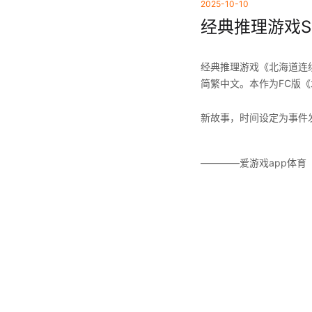
2025-10-10
经典推理游戏Sw
经典推理游戏《北海道连续杀
简繁中文。本作为FC版
新故事，时间设定为事件发生
————爱游戏app体育