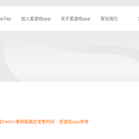
apTap
加入爱游戏app
关于爱游戏app
家长指引
Switch重制版确定发售时间 - 爱游戏app体育