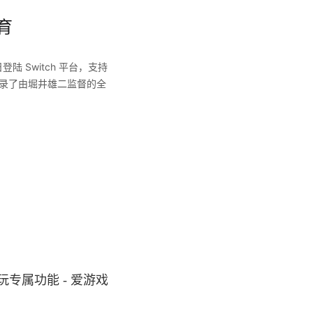
育
陆 Switch 平台，支持
录了由堀井雄二监督的全
专属功能 - 爱游戏