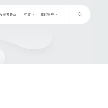
投资者关系
中文
我的账户
/
中文
EN
登录
充值
客服