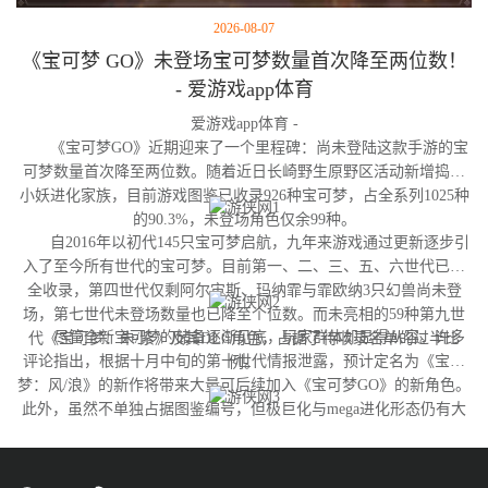
2026-08-07
《宝可梦 GO》未登场宝可梦数量首次降至两位数！
- 爱游戏app体育
爱游戏app体育 -
《宝可梦GO》近期迎来了一个里程碑：尚未登陆这款手游的宝
可梦数量首次降至两位数。随着近日长崎野生原野区活动新增捣蛋
小妖进化家族，目前游戏图鉴已收录926种宝可梦，占全系列1025种
的90.3%，未登场角色仅余99种。
自2016年以初代145只宝可梦启航，九年来游戏通过更新逐步引
入了至今所有世代的宝可梦。目前第一、二、三、五、六世代已完
全收录，第四世代仅剩阿尔宙斯、玛纳霏与霏欧纳3只幻兽尚未登
场，第七世代未登场数量也已降至个位数。而未亮相的59种第九世
尽管全新宝可梦的储备逐渐见底，玩家群体却显得从容。许多
代《宝可梦：朱/紫》及其DLC角色，占据了待收录名单的过半比
评论指出，根据十月中旬的第十世代情报泄露，预计定名为《宝可
例。
梦：风/浪》的新作将带来大量可后续加入《宝可梦GO》的新角色。
此外，虽然不单独占据图鉴编号，但极巨化与mega进化形态仍有大
量变体尚未实装，这为开发团队提供了充足的更新空间。