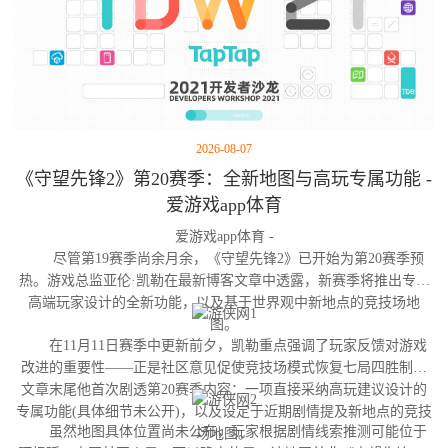
2026-08-07
《守望先锋2》第20赛季：全新地图与高玩专属功能 -
爱游戏app体育
爱游戏app体育 -
尽管第19赛季尚余月余，《守望先锋2》已开始为第20赛季预
热。游戏总监亚伦·凯勒在最新博客文章中透露，新赛季将推出专为
高端玩家设计的全新功能，以及基于世界观中新地点的竞技场地
图。
在11月11日赛季中更新前夕，凯勒重点强调了玩家反馈对游戏
改进的重要性——正是社区意见促使竞技场模式恢复七局四胜制。
文章末尾他首次剧透第20赛季内容：一项直接采纳高玩建议设计的
专属功能(具体细节未公开)，以及设定于近期剧情提及新地点的竞技
虽然地图具体位置尚未公布，玩家根据剧情线索推测可能位于
场地图。