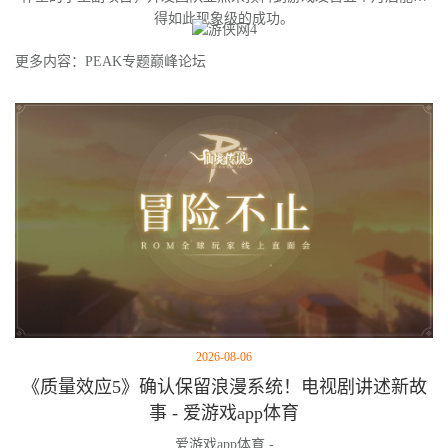
得如此现象级的成功。
更多内容：PEAK专题巅峰论坛
2026-08-06
《质量效应5》确认保留浪漫系统！电视剧讲述新故
事 - 爱游戏app体育
爱游戏app体育 -