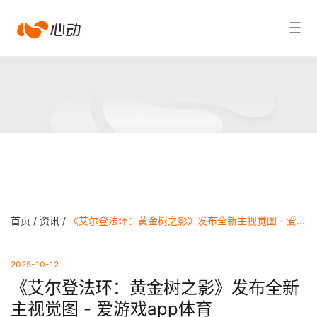
爱
搜索结果
游
戏
app
体
育
首页 /
资讯 /
《艾尔登法环：黄金树之影》发布全新主视觉图 - 爱游戏app体育
2025-10-12
《艾尔登法环：黄金树之影》发布全新
主视觉图 - 爱游戏app体育