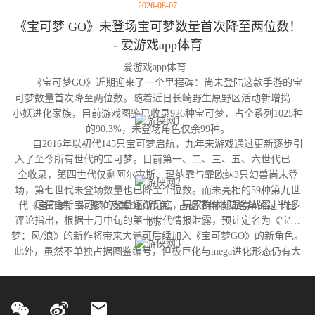
2026-08-07
《宝可梦 GO》未登场宝可梦数量首次降至两位数！
- 爱游戏app体育
爱游戏app体育 -
《宝可梦GO》近期迎来了一个里程碑：尚未登陆这款手游的宝
可梦数量首次降至两位数。随着近日长崎野生原野区活动新增捣蛋
小妖进化家族，目前游戏图鉴已收录926种宝可梦，占全系列1025种
的90.3%，未登场角色仅余99种。
自2016年以初代145只宝可梦启航，九年来游戏通过更新逐步引
入了至今所有世代的宝可梦。目前第一、二、三、五、六世代已完
全收录，第四世代仅剩阿尔宙斯、玛纳霏与霏欧纳3只幻兽尚未登
场，第七世代未登场数量也已降至个位数。而未亮相的59种第九世
尽管全新宝可梦的储备逐渐见底，玩家群体却显得从容。许多
代《宝可梦：朱/紫》及其DLC角色，占据了待收录名单的过半比
评论指出，根据十月中旬的第十世代情报泄露，预计定名为《宝可
例。
梦：风/浪》的新作将带来大量可后续加入《宝可梦GO》的新角色。
此外，虽然不单独占据图鉴编号，但极巨化与mega进化形态仍有大
量变体尚未实装，这为开发团队提供了充足的更新空间。