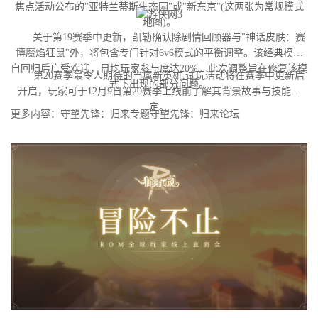
焦点活动公布的"亚特兰蒂斯生态园"或"新东京"(这两张为常规模式
地图)。
关于第19赛季中更新，凯勒确认除剧情回顾器与"神话皮肤：赛
博魔焰狂鼠"外，将包含专门针对6v6模式的平衡调整。该经典模式
自回归后广受欢迎，日均玩家参与度达20%。此次调整旨在修复该模
第20赛季最令人期待的当属新英雄,试玩活动将在赛季中更新后
式下出现的部分问题。
开启，玩家可于12月9日第20赛季上线前了解其背景故事与技能设
定。
更多内容：守望先锋：归来专题守望先锋：归来论坛