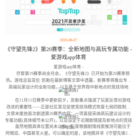
2026-08-07
《守望先锋2》第20赛季：全新地图与高玩专属功能 -
爱游戏app体育
爱游戏app体育 -
尽管第19赛季尚余月余，《守望先锋2》已开始为第20赛季预
热。游戏总监亚伦·凯勒在最新博客文章中透露，新赛季将推出专为
高端玩家设计的全新功能，以及基于世界观中新地点的竞技场地
图。
在11月11日赛季中更新前夕，凯勒重点强调了玩家反馈对游戏
改进的重要性——正是社区意见促使竞技场模式恢复七局四胜制。
文章末尾他首次剧透第20赛季内容：一项直接采纳高玩建议设计的
专属功能(具体细节未公开)，以及设定于近期剧情提及新地点的竞技
虽然地图具体位置尚未公布，玩家根据剧情线索推测可能位于
场地图。
阿根廷、中国甚至火星。可以确定的是，该地图并非《守望先锋2》