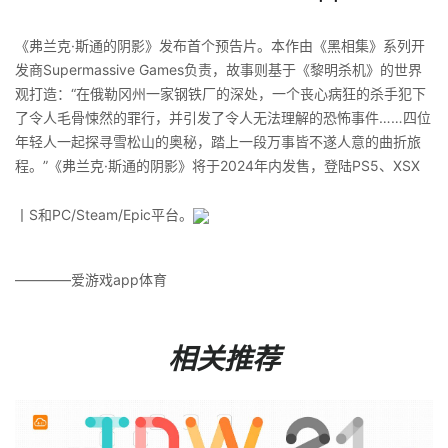
《弗兰克·斯通的阴影》发布首个预告片。本作由《黑相集》系列开
发商Supermassive Games负责，故事则基于《黎明杀机》的世界
观打造：“在俄勒冈州一家钢铁厂的深处，一个丧心病狂的杀手犯下
了令人毛骨悚然的罪行，并引发了令人无法理解的恐怖事件……四位
年轻人一起探寻雪松山的奥秘，踏上一段万事皆不遂人意的曲折旅
程。”《弗兰克·斯通的阴影》将于2024年内发售，登陆PS5、XSX
丨S和PC/Steam/Epic平台。
————爱游戏app体育
相关推荐