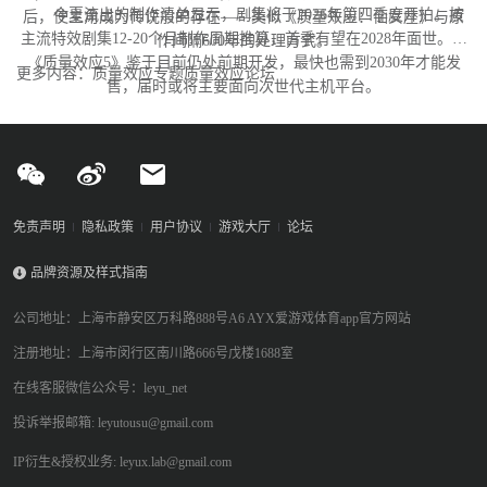
今夏流出的制作清单显示，剧集将于2026年第四季度开拍。按
后，使主角成为传说般的存在——类似《质量效应：仙女座》与原
主流特效剧集12-20个月制作周期推算，首季有望在2028年面世。而
作间隔600年的处理方式。
《质量效应5》鉴于目前仍处前期开发，最快也需到2030年才能发
更多内容：质量效应专题质量效应论坛
售，届时或将主要面向次世代主机平台。
免责声明
隐私政策
用户协议
游戏大厅
论坛
品牌资源及样式指南
公司地址：上海市静安区万科路888号A6 AYX爱游戏体育app官方网站
注册地址：上海市闵行区南川路666号戊楼1688室
在线客服微信公众号：leyu_net
投诉举报邮箱: leyutousu@gmail.com
IP衍生&授权业务: leyux.lab@gmail.com