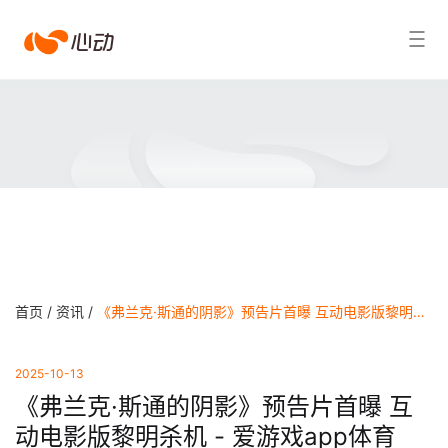
爱
搜索结果
游
戏
app
体
育
首页 /
资讯 /
《弗兰克·斯通的阴影》预告片首曝 互动电影版黎明杀机 - 爱游戏app体育
2025-10-13
《弗兰克·斯通的阴影》预告片首曝 互
动电影版黎明杀机 - 爱游戏app体育