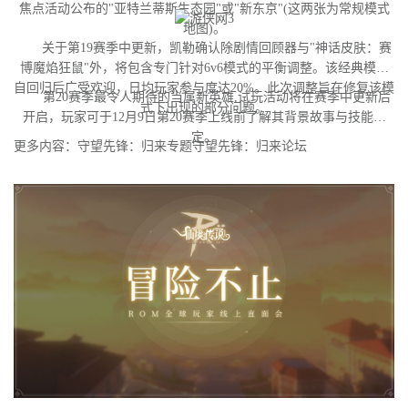
焦点活动公布的"亚特兰蒂斯生态园"或"新东京"(这两张为常规模式
地图)。
关于第19赛季中更新，凯勒确认除剧情回顾器与"神话皮肤：赛
博魔焰狂鼠"外，将包含专门针对6v6模式的平衡调整。该经典模式
自回归后广受欢迎，日均玩家参与度达20%。此次调整旨在修复该模
第20赛季最令人期待的当属新英雄,试玩活动将在赛季中更新后
式下出现的部分问题。
开启，玩家可于12月9日第20赛季上线前了解其背景故事与技能设
定。
更多内容：守望先锋：归来专题守望先锋：归来论坛