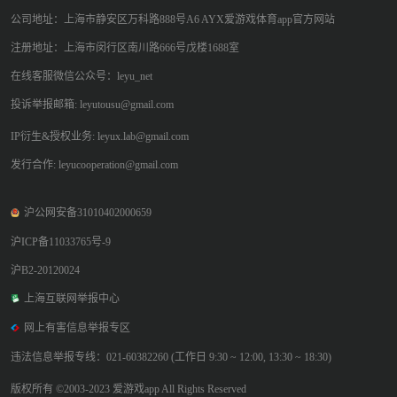
公司地址：上海市静安区万科路888号A6 AYX爱游戏体育app官方网站
注册地址：上海市闵行区南川路666号戊楼1688室
在线客服微信公众号：leyu_net
投诉举报邮箱: leyutousu@gmail.com
IP衍生&授权业务: leyux.lab@gmail.com
发行合作: leyucooperation@gmail.com
沪公网安备31010402000659
沪ICP备11033765号-9
沪B2-20120024
上海互联网举报中心
网上有害信息举报专区
违法信息举报专线：021-60382260 (工作日 9:30 ~ 12:00, 13:30 ~ 18:30)
版权所有 ©2003-2023 爱游戏app All Rights Reserved