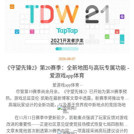
2026-08-07
《守望先锋2》第20赛季：全新地图与高玩专属功能 -
爱游戏app体育
爱游戏app体育 -
尽管第19赛季尚余月余，《守望先锋2》已开始为第20赛季预
热。游戏总监亚伦·凯勒在最新博客文章中透露，新赛季将推出专为
高端玩家设计的全新功能，以及基于世界观中新地点的竞技场地
图。
在11月11日赛季中更新前夕，凯勒重点强调了玩家反馈对游戏
改进的重要性——正是社区意见促使竞技场模式恢复七局四胜制。
文章末尾他首次剧透第20赛季内容：一项直接采纳高玩建议设计的