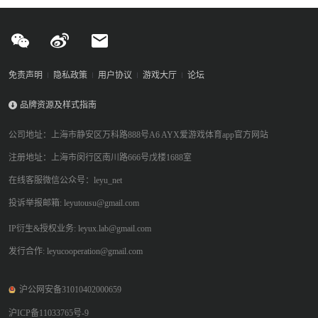
免责声明
隐私政策
用户协议
游戏大厅
论坛
品牌资源及样式指南
公司地址：上海市静安区万科路888号A6 AYX爱游戏体育app官方网站
注册地址：上海市闵行区南川路666号戊楼1688室
在线客服微信公众号：leyu_net
投诉举报邮箱: leyutousu@gmail.com
IP衍生&授权业务: leyux.lab@gmail.com
发行合作: leyucooperation@gmail.com
沪公网安备31010402000659
沪ICP备11033765号-9