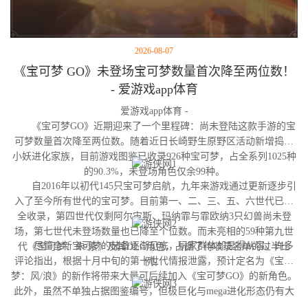
2026-08-07
《宝可梦 GO》未登场宝可梦数量首次降至两位数！
- 爱游戏app体育
爱游戏app体育 -
《宝可梦GO》近期迎来了一个里程碑：尚未登陆这款手游的宝
可梦数量首次降至两位数。随着近日长崎野生原野区活动新增捣蛋
小妖进化家族，目前游戏图鉴已收录926种宝可梦，占全系列1025种
的90.3%，未登场角色仅余99种。
自2016年以初代145只宝可梦启航，九年来游戏通过更新逐步引
入了至今所有世代的宝可梦。目前第一、二、三、五、六世代已完
全收录，第四世代仅剩阿尔宙斯、玛纳霏与霏欧纳3只幻兽尚未登
场，第七世代未登场数量也已降至个位数。而未亮相的59种第九世
尽管全新宝可梦的储备逐渐见底，玩家群体却显得从容。许多
代《宝可梦：朱/紫》及其DLC角色，占据了待收录名单的过半比
评论指出，根据十月中旬的第十世代情报泄露，预计定名为《宝可
例。
梦：风/浪》的新作将带来大量可后续加入《宝可梦GO》的新角色。
此外，虽然不单独占据图鉴编号，但极巨化与mega进化形态仍有大
量变体尚未实装，这为开发团队提供了充足的更新空间。