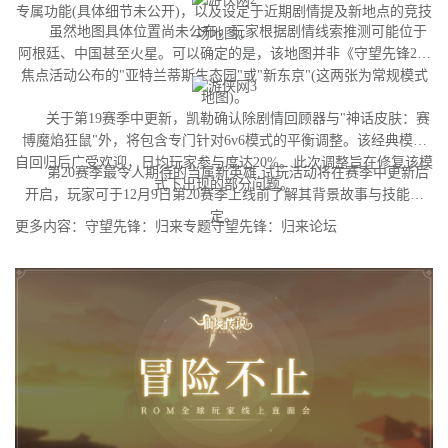
专属功能(具体细节未公开)，以及设定于近期剧情提及新地点的竞技
虽然地图具体位置尚未公布，玩家根据剧情线索推测可能位于
场地图。
阿根廷、中国甚至火星。可以确定的是，该地图并非《守望先锋2》
焦点活动公布的"亚特兰蒂斯生态园"或"新东京"(这两张为常规模式
地图)。
关于第19赛季中更新，凯勒确认除剧情回顾器与"神话皮肤：赛
博魔焰狂鼠"外，将包含专门针对6v6模式的平衡调整。该经典模式
自回归后广受欢迎，日均玩家参与度达20%。此次调整旨在修复该模
第20赛季最令人期待的当属新英雄,试玩活动将在赛季中更新后
式下出现的部分问题。
开启，玩家可于12月9日第20赛季上线前了解其背景故事与技能设
定。
更多内容：守望先锋：归来专题守望先锋：归来论坛