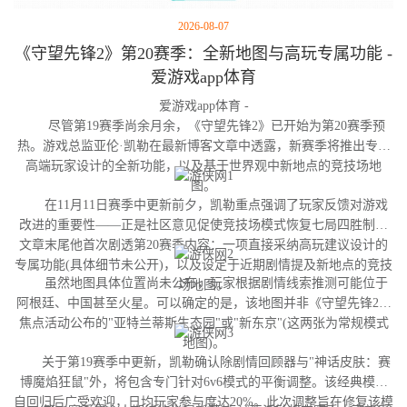
2026-08-07
《守望先锋2》第20赛季：全新地图与高玩专属功能 -
爱游戏app体育
爱游戏app体育 -
尽管第19赛季尚余月余，《守望先锋2》已开始为第20赛季预
热。游戏总监亚伦·凯勒在最新博客文章中透露，新赛季将推出专为
高端玩家设计的全新功能，以及基于世界观中新地点的竞技场地
图。
在11月11日赛季中更新前夕，凯勒重点强调了玩家反馈对游戏
改进的重要性——正是社区意见促使竞技场模式恢复七局四胜制。
文章末尾他首次剧透第20赛季内容：一项直接采纳高玩建议设计的
专属功能(具体细节未公开)，以及设定于近期剧情提及新地点的竞技
虽然地图具体位置尚未公布，玩家根据剧情线索推测可能位于
场地图。
阿根廷、中国甚至火星。可以确定的是，该地图并非《守望先锋2》
焦点活动公布的"亚特兰蒂斯生态园"或"新东京"(这两张为常规模式
地图)。
关于第19赛季中更新，凯勒确认除剧情回顾器与"神话皮肤：赛
博魔焰狂鼠"外，将包含专门针对6v6模式的平衡调整。该经典模式
自回归后广受欢迎，日均玩家参与度达20%。此次调整旨在修复该模