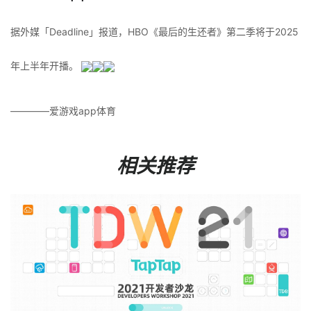
据外媒「Deadline」报道，HBO《最后的生还者》第二季将于2025
年上半年开播。 ​​​
————爱游戏app体育
相关推荐