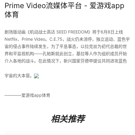
Prime Video流媒体平台 - 爱游戏app
体育
剧场版动画《机动战士高达 SEED FREEDOM》将于6月8日上线
Netflix、Prime Video。C.E.75，战火仍未消停，独立运动、蓝色宇
宙的侵占事件陆续发生，为了平息事态，以拉克丝为初代总裁的世
界和平监视机构——孔帕斯就此创立，基拉等人作为组织成员开始
介入各地的战斗。在此情况下，新兴国家芬德申提议共同进攻蓝色
宇宙的大本营。
————爱游戏app体育
相关推荐