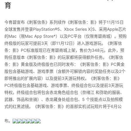
育
今育碧宣布《刺客信条》系列续作《刺客信条：影》将于11月15日
全球发售并登录PlayStation®5、Xbox Series X|S、采用Apple芯片
的Mac（限Mac App Store*）以及PC平台（仅限育碧商城）。预购
终极版的玩家可提前3天（即11月12日）进入游戏游玩。《刺客信
条：影》PC标准版现已在育碧商城上架，售价为348元。此外，预
购任意版本《刺客信条：影》的玩家都将获得额外任务。《刺客信
条：影》黄金版及终极版也已同时发布：《刺客信条：影》PC黄金
版包含基础游戏、游戏季票（含额外可解锁内容的奖励任务以及2个
即将推出的扩展内容）以及提前3天游玩特权。《刺客信条：影》
PC终极版包含基础游戏、游戏季票、终极组合包以及提前3天游玩
特权。终极组合包将包含赤龙角色组合包（奈绪江 和弥助的服装、
武器、饰品和坐骑）、赤龙藏身处组合包、5 个技能点以及拍照模
式的红黑滤镜。《刺客信条：影》的首部实机试玩短片将于6月公
布。