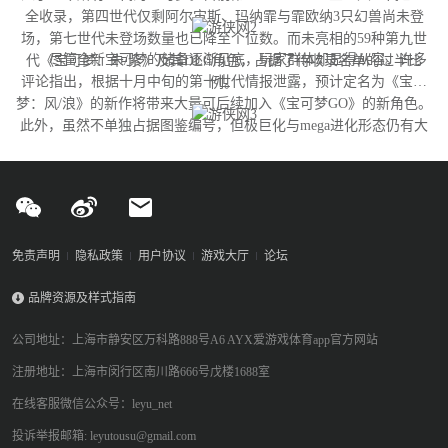
全收录，第四世代仅剩阿尔宙斯、玛纳霏与霏欧纳3只幻兽尚未登
场，第七世代未登场数量也已降至个位数。而未亮相的59种第九世
尽管全新宝可梦的储备逐渐见底，玩家群体却显得从容。许多
代《宝可梦：朱/紫》及其DLC角色，占据了待收录名单的过半比
评论指出，根据十月中旬的第十世代情报泄露，预计定名为《宝可
例。
梦：风/浪》的新作将带来大量可后续加入《宝可梦GO》的新角色。
此外，虽然不单独占据图鉴编号，但极巨化与mega进化形态仍有大
量变体尚未实装，这为开发团队提供了充足的更新空间。
免责声明
隐私政策
用户协议
游戏大厅
论坛
品牌资源及样式指南
公司地址：上海市静安区万科路888号A6 AYX爱游戏体育app官方网站
注册地址：上海市闵行区南川路666号戊楼1688室
在线客服微信公众号：leyu_net
投诉举报邮箱: leyutousu@gmail.com