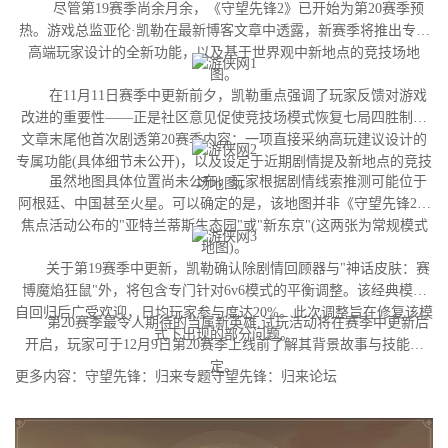
尽管第19赛季尚余月余，《守望先锋2》已开始为第20赛季预
热。游戏总监亚伦·凯勒在最新博客文章中透露，新赛季将推出专为
高端玩家设计的全新功能，以及基于世界观中新地点的竞技场地
图。
在11月11日赛季中更新前夕，凯勒重点强调了玩家反馈对游戏
改进的重要性——正是社区意见促使竞技场模式恢复七局四胜制。
文章末尾他首次剧透第20赛季内容：一项直接采纳高玩建议设计的
专属功能(具体细节未公开)，以及设定于近期剧情提及新地点的竞技
虽然地图具体位置尚未公布，玩家根据剧情线索推测可能位于
场地图。
阿根廷、中国甚至火星。可以确定的是，该地图并非《守望先锋2》
焦点活动公布的"亚特兰蒂斯生态园"或"新东京"(这两张为常规模式
地图)。
关于第19赛季中更新，凯勒确认除剧情回顾器与"神话皮肤：赛
博魔焰狂鼠"外，将包含专门针对6v6模式的平衡调整。该经典模式
自回归后广受欢迎，日均玩家参与度达20%。此次调整旨在修复该模
第20赛季最令人期待的当属新英雄,试玩活动将在赛季中更新后
式下出现的部分问题。
开启，玩家可于12月9日第20赛季上线前了解其背景故事与技能设
定。
更多内容：守望先锋：归来专题守望先锋：归来论坛