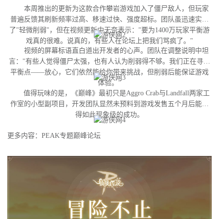
本周推出的更新为这款合作攀岩游戏加入了僵尸敌人，但玩家
普遍反馈其刷新频率过高、移速过快、强度超标。团队虽迅速实施
了"轻微削弱"，但在视频更新中无奈表示："要为1400万玩家平衡游
戏真的很难。说真的，有些人在论坛上把我们骂疯了。"
视频的屏幕标语直白道出开发者的心声。团队在调整说明中坦
言："有些人觉得僵尸太强，也有人认为削弱得不够。我们正在寻找
平衡点——放心，它们依然能给你带来挑战，但削弱后能保证游戏
体验。"
值得玩味的是，《巅峰》最初只是Aggro Crab与Landfall两家工
作室的小型副项目，开发团队显然未预料到游戏发售五个月后能获
得如此现象级的成功。
更多内容：PEAK专题巅峰论坛