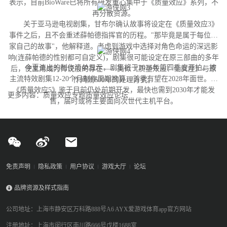
表示，目前BioWare已将所有研发重心集中于《质量效应》系列，不
再分散资源。
关于亚马逊电视剧集，甘布尔确认故事将设定在《质量效应3》
事件之后，且不会重述薛帕德指挥官的历程。"那毕竟是属于每位玩
家自己的故事"，他解释道。考虑到游戏中选择对角色命运的深远影
响(连薛帕德的性别都可自定义)，剧集很可能设定在原三部曲的多年
今夏流出的制作清单显示，剧集将于2026年第四季度开拍。按
后，使主角成为传说般的存在——类似《质量效应：仙女座》与原
主流特效剧集12-20个月制作周期推算，首季有望在2028年面世。而
作间隔600年的处理方式。
《质量效应5》鉴于目前仍处前期开发，最快也需到2030年才能发
更多内容：质量效应专题质量效应论坛
售，届时或将主要面向次世代主机平台。
免责声明
隐私政策
用户协议
游戏大厅
论坛
品牌资源及样式指南
公司地址：上海市静安区万科路888号A6 AYX爱游戏体育app官方网站
注册地址：上海市闵行区南川路666号戊楼1688室