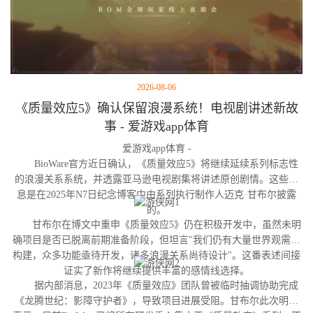
2026-08-06
《质量效应5》确认保留浪漫系统！电视剧讲述新故
事 - 爱游戏app体育
爱游戏app体育 -
BioWare官方近日确认，《质量效应5》将继续延续系列标志性
的浪漫关系系统，并透露亚马逊电视剧集将讲述原创剧情。这些消
息是在2025年N7日纪念博客中由系列执行制作人迈克·甘布尔披露
的。
甘布尔在博文中重申《质量效应5》仍在积极开发中，虽然未明
确项目是否已脱离前期准备阶段，但坦言"我们仍有大量世界观需要
构建，众多功能亟待开发，诸多浪漫关系尚待设计"。这番表述间接
证实了新作将继续提供丰富的感情线选择。
据内部消息，2023年《质量效应》团队曾被临时抽调协助完成
《龙腾世纪：影障守护者》，导致项目进展受阻。甘布尔此次明确