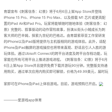
育碧宣布《刺客信条：幻景》将于6月6日上架App Store并登陆
iPhone 15 Pro、iPhone 15 Pro Max、以及搭载 M1 芯片或更高配
置的iPad Air和iPad Pro。玩家将能够随时随地体验《刺客信条：幻
景》完整的、叙事驱动的动作冒险故事，扮演从街头小贼成长为刺
客大师的巴辛姆，探索九世纪的巴格达。由育碧索菲亚工作室研发
的iPhone以及iPad版将提供与主机版相同的游戏体验。此外，适配
iPhone及iPad触屏的游戏操控也将带来直观、舒适且引人入胜的游
玩体验。通过Ubisoft Connect的跨平台进度及跨平台存档功能，玩
家能在所有可用平台上推进游戏进程。《刺客信条：幻景》将于6月
6日上架App Store并且提供免费下载并游玩90分钟。完整版支持通
用购买，通过单次应用内购买即可解锁，价格为49.99美元，届时玩
家即可在iPhone及iPad上体验游戏。目前，游戏预购已开启。
————爱游戏app体育