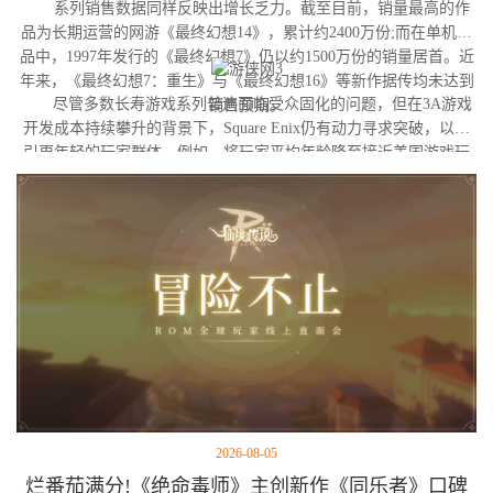
系列销售数据同样反映出增长乏力。截至目前，销量最高的作
品为长期运营的网游《最终幻想14》，累计约2400万份;而在单机作
品中，1997年发行的《最终幻想7》仍以约1500万份的销量居首。近
年来，《最终幻想7：重生》与《最终幻想16》等新作据传均未达到
尽管多数长寿游戏系列普遍面临受众固化的问题，但在3A游戏
销售预期。
开发成本持续攀升的背景下，Square Enix仍有动力寻求突破，以吸
引更年轻的玩家群体。例如，将玩家平均年龄降至接近美国游戏玩
家的平均水平（约35岁），可能是其未来的目标之一。
2026-08-05
烂番茄满分!《绝命毒师》主创新作《同乐者》口碑