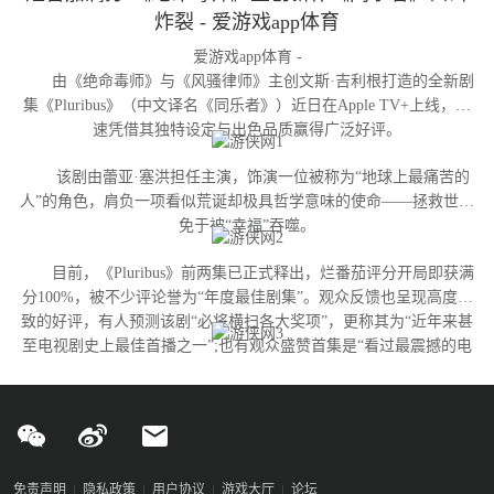
炸裂 - 爱游戏app体育
爱游戏app体育 -
由《绝命毒师》与《风骚律师》主创文斯·吉利根打造的全新剧
集《Pluribus》（中文译名《同乐者》）近日在Apple TV+上线，迅
速凭借其独特设定与出色品质赢得广泛好评。
该剧由蕾亚·塞洪担任主演，饰演一位被称为“地球上最痛苦的
人”的角色，肩负一项看似荒诞却极具哲学意味的使命——拯救世界
免于被“幸福”吞噬。
目前，《Pluribus》前两集已正式释出，烂番茄评分开局即获满
分100%，被不少评论誉为“年度最佳剧集”。观众反馈也呈现高度一
致的好评，有人预测该剧“必将横扫各大奖项”，更称其为“近年来甚
至电视剧史上最佳首播之一”;也有观众盛赞首集是“看过最震撼的电
视剧开篇”，并认为蕾亚·塞洪成功塑造了一个“完全独特的反英雄形
象——融合正义、混乱与人性的真实丑陋，精彩绝伦”。
免责声明
隐私政策
用户协议
游戏大厅
论坛