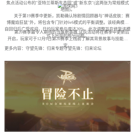
焦点活动公布的"亚特兰蒂斯生态园"或"新东京"(这两张为常规模式
地图)。
关于第19赛季中更新，凯勒确认除剧情回顾器与"神话皮肤：赛
博魔焰狂鼠"外，将包含专门针对6v6模式的平衡调整。该经典模式
自回归后广受欢迎，日均玩家参与度达20%。此次调整旨在修复该模
第20赛季最令人期待的当属新英雄,试玩活动将在赛季中更新后
式下出现的部分问题。
开启，玩家可于12月9日第20赛季上线前了解其背景故事与技能设
定。
更多内容：守望先锋：归来专题守望先锋：归来论坛