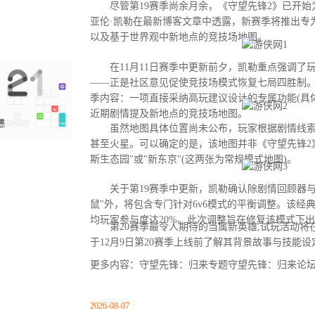
尽管第19赛季尚余月余，《守望先锋2》已开始为
亚伦·凯勒在最新博客文章中透露，新赛季将推出专
以及基于世界观中新地点的竞技场地图。
在11月11日赛季中更新前夕，凯勒重点强调了
——正是社区意见促使竞技场模式恢复七局四胜制。
季内容：一项直接采纳高玩建议设计的专属功能(具
近期剧情提及新地点的竞技场地图。
虽然地图具体位置尚未公布，玩家根据剧情线索
甚至火星。可以确定的是，该地图并非《守望先锋2
斯生态园"或"新东京"(这两张为常规模式地图)。
关于第19赛季中更新，凯勒确认除剧情回顾器与
鼠"外，将包含专门针对6v6模式的平衡调整。该经
均玩家参与度达20%。此次调整旨在修复该模式下
第20赛季最令人期待的当属新英雄,试玩活动将
于12月9日第20赛季上线前了解其背景故事与技能设
更多内容：守望先锋：归来专题守望先锋：归来论
2026-08-07