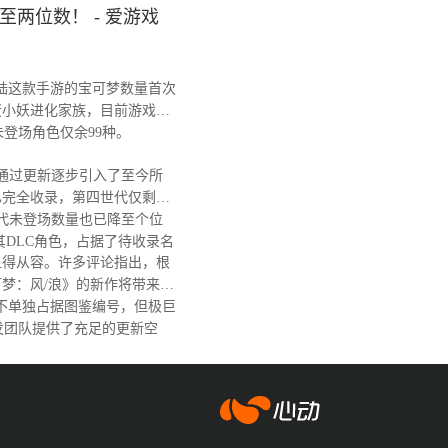
两位数！ - 爱游戏
陆这款手游的宝可梦数量首次
蛋小妖进化家族，目前游戏图
，未登场角色仅余99种。
戏通过更新逐步引入了至今所
已完全收录，第四世代仅剩阿
代未登场数量也已降至个位
其DLC角色，占据了待收录名
得从容。许多评论指出，根
梦：风/浪》的新作将带来大
不单独占据图鉴编号，但极巨
发团队提供了充足的更新空
爱游戏app体育