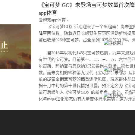
《宝可梦 GO》未登场宝可梦数量首次降至
app体育
爱游戏app体育 -
《宝可梦GO》近期迎来了一个里程碑：尚未登
降至两位数。随着近日长崎野生原野区活动新增捣
鉴已收录926种宝可梦，占全系列1025种的90.3%
自2016年以初代145只宝可梦启航，九年来游
有世代的宝可梦。目前第一、二、三、五、六世代
尔宙斯、玛纳霏与霏欧纳3只幻兽尚未登场，第七世
数。而未亮相的59种第九世代《宝可梦：朱/紫》及
尽管全新宝可梦的储备逐渐见底，玩家群体却显
单的过半比例。
据十月中旬的第十世代情报泄露，预计定名为《宝可
量可后续加入《宝可梦GO》的新角色。此外，虽然
化与mega进化形态仍有大量变体尚未实装，这为开
间。