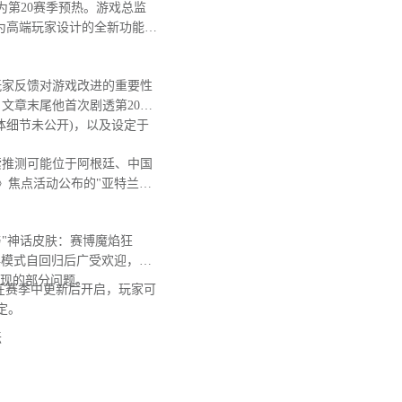
第20赛季预热。游戏总监
为高端玩家设计的全新功能，
玩家反馈对游戏改进的重要性
文章末尾他首次剧透第20赛
体细节未公开)，以及设定于
推测可能位于阿根廷、中国
》焦点活动公布的"亚特兰蒂
"神话皮肤：赛博魔焰狂
典模式自回归后广受欢迎，日
出现的部分问题。
在赛季中更新后开启，玩家可
定。
坛