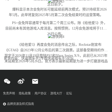
念日前夕。
爆料显示本次会免时长可能延续前两次模式，预计持续至2026
年5月。此举将复刻2025年5月第二次会免结束时的运营策略。
PS+会免阵容通常于每月第二个周三公布。除《给他爱5》外，
目前尚未有其他游戏入库消息。按照惯例，12月会免游戏将于11月
26日公布。
《给他爱5》再度会免的消息传出之际，Rockstar刚宣布
《GTA6》自2023年12月公布后的第二次跳票。这部备受期待的作品
现定于2026年11月19日登陆PS5和Xbox Series X/S，此前已从2025年
更多内容：侠盗猎车手5专题侠盗猎车手5论坛
末延期至2026年5月26日。官方表示最新延期是为进一步打磨游戏品
质。
免责声明
隐私政策
用户协议
游戏大厅
论坛
品牌资源及样式指南