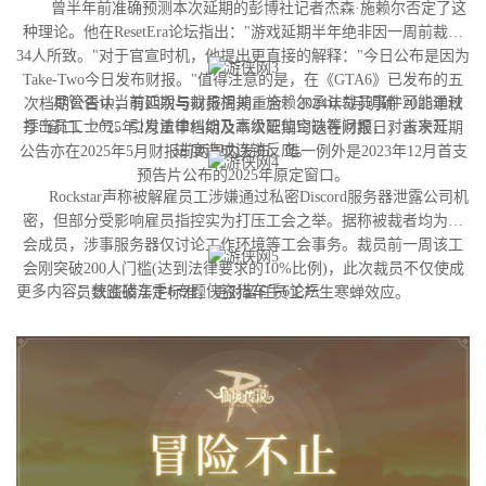
曾半年前准确预测本次延期的彭博社记者杰森·施赖尔否定了这
种理论。他在ResetEra论坛指出："游戏延期半年绝非因一周前裁撤
34人所致。"对于官宣时机，他提出更直接的解释："今日公布是因为
Take-Two今日发布财报。"值得注意的是，在《GTA6》已发布的五
尽管否认当前延期与裁员相关，施赖尔承认裁员事件可能通过
次档期公告中，有四次与财报周期重合：2024年5月明确"2025年秋
打击员工士气、引发法律纠纷及高级职位空缺等问题，对未来开发
季"窗口、2025年2月重申档期及本次延期均选在财报日；首次延期
进度造成连锁反应。
公告亦在2025年5月财报前两周内发布。唯一例外是2023年12月首支
预告片公布的2025年原定窗口。
Rockstar声称被解雇员工涉嫌通过私密Discord服务器泄露公司机
密，但部分受影响雇员指控实为打压工会之举。据称被裁者均为工
会成员，涉事服务器仅讨论工作环境等工会事务。裁员前一周该工
会刚突破200人门槛(达到法律要求的10%比例)，此次裁员不仅使成
更多内容：侠盗猎车手6专题侠盗猎车手6论坛
员数跌破法定标准，更对留任员工产生寒蝉效应。