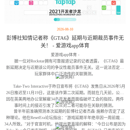
2026-08-10
彭博社知情记者称《GTA6》延期与近期裁员事件无
关！ - 爱游戏app体育
爱游戏app体育 -
据一位对Rockstar拥有可靠报道记录的记者透露，《GTA6》最
新延期决定与近期该公司的争议性裁员事件无关。这一说法否定了
玩家群体中广泛流传的关联猜测。
Take-Two Interactive于昨日宣布将《GTA6》发售日从2026年5月
26日推迟至11月19日，这是该作第二次延期。而就在几天前，公司
因在英美两地办公室解雇34名开发者而面临破坏工会的指控。两件
事时间上的接近引发了公众对二者可能存在关联的猜测。
曾半年前准确预测本次延期的彭博社记者杰森·施赖尔否定了这
种理论。他在ResetEra论坛指出："游戏延期半年绝非因一周前裁撤
34人所致。"对于官宣时机，他提出更直接的解释："今日公布是因为