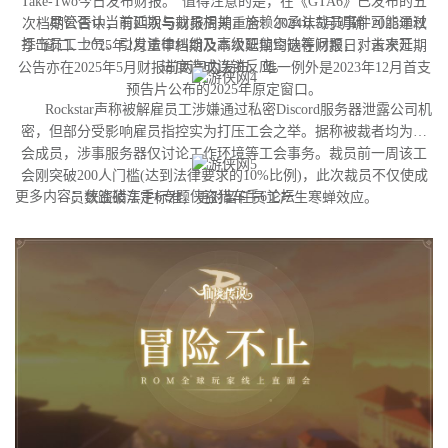
Take-Two今日发布财报。"值得注意的是，在《GTA6》已发布的五
尽管否认当前延期与裁员相关，施赖尔承认裁员事件可能通过
次档期公告中，有四次与财报周期重合：2024年5月明确"2025年秋
打击员工士气、引发法律纠纷及高级职位空缺等问题，对未来开发
季"窗口、2025年2月重申档期及本次延期均选在财报日；首次延期
进度造成连锁反应。
公告亦在2025年5月财报前两周内发布。唯一例外是2023年12月首支
预告片公布的2025年原定窗口。
Rockstar声称被解雇员工涉嫌通过私密Discord服务器泄露公司机
密，但部分受影响雇员指控实为打压工会之举。据称被裁者均为工
会成员，涉事服务器仅讨论工作环境等工会事务。裁员前一周该工
会刚突破200人门槛(达到法律要求的10%比例)，此次裁员不仅使成
更多内容：侠盗猎车手6专题侠盗猎车手6论坛
员数跌破法定标准，更对留任员工产生寒蝉效应。