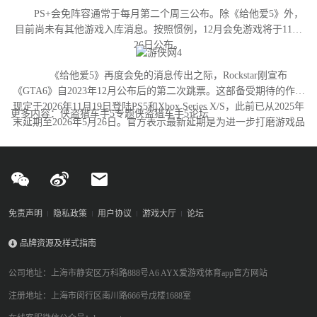
PS+会免阵容通常于每月第二个周三公布。除《给他爱5》外，
目前尚未有其他游戏入库消息。按照惯例，12月会免游戏将于11月
26日公布。
《给他爱5》再度会免的消息传出之际，Rockstar刚宣布
《GTA6》自2023年12月公布后的第二次跳票。这部备受期待的作品
现定于2026年11月19日登陆PS5和Xbox Series X/S，此前已从2025年
更多内容：侠盗猎车手5专题侠盗猎车手5论坛
末延期至2026年5月26日。官方表示最新延期是为进一步打磨游戏品
质。
免责声明
隐私政策
用户协议
游戏大厅
论坛
品牌资源及样式指南
公司地址：上海市静安区万科路888号A6 AYX爱游戏体育app官方网站
注册地址：上海市闵行区南川路666号戊楼1688室