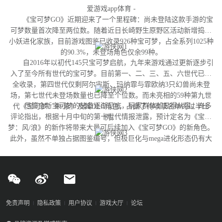
爱游戏app体育 -
《宝可梦GO》近期迎来了一个里程碑：尚未登陆这款手游的宝
可梦数量首次降至两位数。随着近日长崎野生原野区活动新增捣蛋
小妖进化家族，目前游戏图鉴已收录926种宝可梦，占全系列1025种
的90.3%，未登场角色仅余99种。
自2016年以初代145只宝可梦启航，九年来游戏通过更新逐步引
入了至今所有世代的宝可梦。目前第一、二、三、五、六世代已完
全收录，第四世代仅剩阿尔宙斯、玛纳霏与霏欧纳3只幻兽尚未登
场，第七世代未登场数量也已降至个位数。而未亮相的59种第九世
尽管全新宝可梦的储备逐渐见底，玩家群体却显得从容。许多
代《宝可梦：朱/紫》及其DLC角色，占据了待收录名单的过半比
评论指出，根据十月中旬的第十世代情报泄露，预计定名为《宝可
例。
梦：风/浪》的新作将带来大量可后续加入《宝可梦GO》的新角色。
此外，虽然不单独占据图鉴编号，但极巨化与mega进化形态仍有大
量变体尚未实装，这为开发团队提供了充足的更新空间。
免责声明
隐私政策
用户协议
游戏大厅
论坛