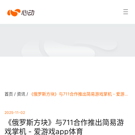
爱
搜索结果
游
戏
app
体
育
首页 /
资讯 /
《俄罗斯方块》与711合作推出简易游戏掌机 - 爱游戏app体育
2025-11-02
《俄罗斯方块》与711合作推出简易游
戏掌机 - 爱游戏app体育