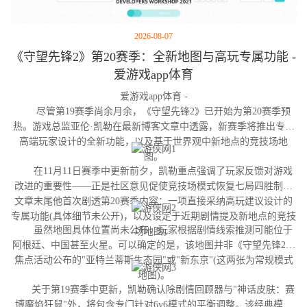
2026-08-07
《守望先锋2》第20赛季：全新地图与高玩专属功能 -
爱游戏app体育
爱游戏app体育 -
尽管第19赛季尚余月余，《守望先锋2》已开始为第20赛季预
热。游戏总监亚伦·凯勒在最新博客文章中透露，新赛季将推出专为
高端玩家设计的全新功能，以及基于世界观中新地点的竞技场地
图。
在11月11日赛季中更新前夕，凯勒重点强调了玩家反馈对游戏
改进的重要性——正是社区意见促使竞技场模式恢复七局四胜制。
文章末尾他首次剧透第20赛季内容：一项直接采纳高玩建议设计的
专属功能(具体细节未公开)，以及设定于近期剧情提及新地点的竞技
虽然地图具体位置尚未公布，玩家根据剧情线索推测可能位于
场地图。
阿根廷、中国甚至火星。可以确定的是，该地图并非《守望先锋2》
焦点活动公布的"亚特兰蒂斯生态园"或"新东京"(这两张为常规模式
地图)。
关于第19赛季中更新，凯勒确认除剧情回顾器与"神话皮肤：赛
博魔焰狂鼠"外，将包含专门针对6v6模式的平衡调整。该经典模式