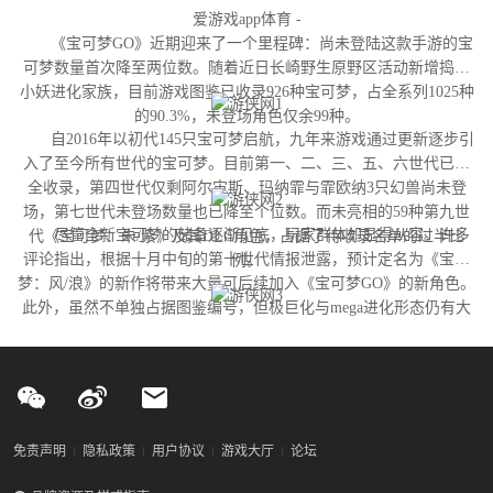
爱游戏app体育 -
《宝可梦GO》近期迎来了一个里程碑：尚未登陆这款手游的宝
可梦数量首次降至两位数。随着近日长崎野生原野区活动新增捣蛋
小妖进化家族，目前游戏图鉴已收录926种宝可梦，占全系列1025种
的90.3%，未登场角色仅余99种。
自2016年以初代145只宝可梦启航，九年来游戏通过更新逐步引
入了至今所有世代的宝可梦。目前第一、二、三、五、六世代已完
全收录，第四世代仅剩阿尔宙斯、玛纳霏与霏欧纳3只幻兽尚未登
场，第七世代未登场数量也已降至个位数。而未亮相的59种第九世
尽管全新宝可梦的储备逐渐见底，玩家群体却显得从容。许多
代《宝可梦：朱/紫》及其DLC角色，占据了待收录名单的过半比
评论指出，根据十月中旬的第十世代情报泄露，预计定名为《宝可
例。
梦：风/浪》的新作将带来大量可后续加入《宝可梦GO》的新角色。
此外，虽然不单独占据图鉴编号，但极巨化与mega进化形态仍有大
量变体尚未实装，这为开发团队提供了充足的更新空间。
免责声明
隐私政策
用户协议
游戏大厅
论坛