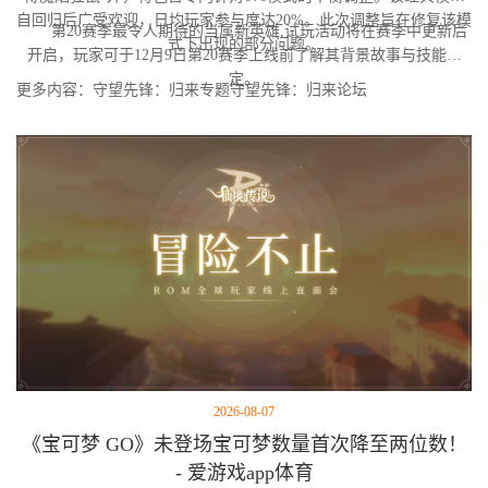
自回归后广受欢迎，日均玩家参与度达20%。此次调整旨在修复该模
第20赛季最令人期待的当属新英雄,试玩活动将在赛季中更新后
式下出现的部分问题。
开启，玩家可于12月9日第20赛季上线前了解其背景故事与技能设
定。
更多内容：守望先锋：归来专题守望先锋：归来论坛
2026-08-07
《宝可梦 GO》未登场宝可梦数量首次降至两位数！
- 爱游戏app体育