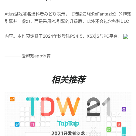
Atlus游戏著名爆料者みどり表示，《暗喻幻想:ReFantazio》的游戏
引擎并非虚幻，而是采用P5引擎的升级版，此外还会包含各种DLC
内容。本作预定将于2024年秋登陆PS4|5、XSX|S与PC平台。 ​​​
————爱游戏app体育
相关推荐