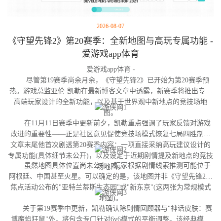
2026-08-07
《守望先锋2》第20赛季：全新地图与高玩专属功能 -
爱游戏app体育
爱游戏app体育 -
尽管第19赛季尚余月余，《守望先锋2》已开始为第20赛季预
热。游戏总监亚伦·凯勒在最新博客文章中透露，新赛季将推出专为
高端玩家设计的全新功能，以及基于世界观中新地点的竞技场地
图。
在11月11日赛季中更新前夕，凯勒重点强调了玩家反馈对游戏
改进的重要性——正是社区意见促使竞技场模式恢复七局四胜制。
文章末尾他首次剧透第20赛季内容：一项直接采纳高玩建议设计的
专属功能(具体细节未公开)，以及设定于近期剧情提及新地点的竞技
虽然地图具体位置尚未公布，玩家根据剧情线索推测可能位于
场地图。
阿根廷、中国甚至火星。可以确定的是，该地图并非《守望先锋2》
焦点活动公布的"亚特兰蒂斯生态园"或"新东京"(这两张为常规模式
地图)。
关于第19赛季中更新，凯勒确认除剧情回顾器与"神话皮肤：赛
博魔焰狂鼠"外，将包含专门针对6v6模式的平衡调整。该经典模式