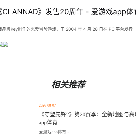
LANNAD》发售20周年 - 爱游戏app体
品牌Key制作的恋爱冒险游戏，于 2004 年 4 月 28 日在 PC 平台
相关推荐
2026-08-07
《守望先锋2》第20赛季：全新地图与高玩
app体育
爱游戏app体育 -