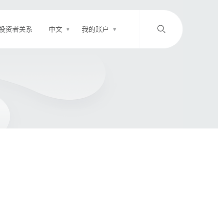
投资者关系
中文
我的账户
/
中文
EN
登录
充值
客服