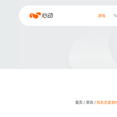
爱
游戏
T
游
戏
搜索结果
app
体
育
首页 /
资讯 /
知名恋爱游戏