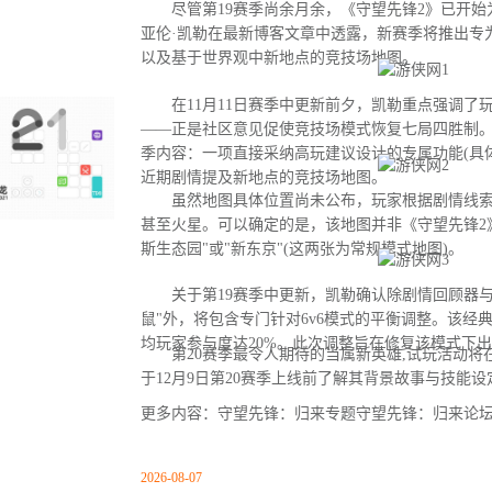
尽管第19赛季尚余月余，《守望先锋2》已开始为
亚伦·凯勒在最新博客文章中透露，新赛季将推出专
以及基于世界观中新地点的竞技场地图。
在11月11日赛季中更新前夕，凯勒重点强调了
——正是社区意见促使竞技场模式恢复七局四胜制。
季内容：一项直接采纳高玩建议设计的专属功能(具
近期剧情提及新地点的竞技场地图。
虽然地图具体位置尚未公布，玩家根据剧情线索
甚至火星。可以确定的是，该地图并非《守望先锋2
斯生态园"或"新东京"(这两张为常规模式地图)。
关于第19赛季中更新，凯勒确认除剧情回顾器与
鼠"外，将包含专门针对6v6模式的平衡调整。该经
均玩家参与度达20%。此次调整旨在修复该模式下
第20赛季最令人期待的当属新英雄,试玩活动将
于12月9日第20赛季上线前了解其背景故事与技能设
更多内容：守望先锋：归来专题守望先锋：归来论
2026-08-07