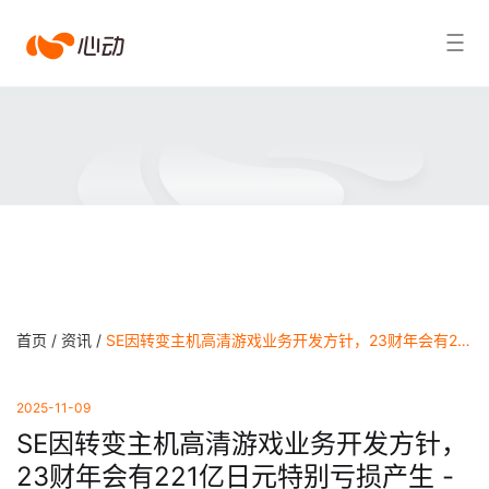
爱
搜索结果
游
戏
app
体
育
首页 /
资讯 /
SE因转变主机高清游戏业务开发方针，23财年会有221亿日元特别亏损产生 - 爱游戏app体育
2025-11-09
SE因转变主机高清游戏业务开发方针，
23财年会有221亿日元特别亏损产生 -