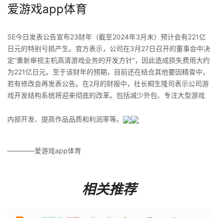
爱游戏app体育
SE今日发表公告宣布23财年（截至2024年3月末）预计会有221亿
日元的特别亏损产生。官方表示，公司在3月27日召开的董事会中决
定“重新审视主机高清游戏业务的开发方针”，因此造成损失费用大约
为221亿日元。至于该财年的预期，目前还在结合其他要因精查中，
若有修改会再发表公告。在2月的财报中，社长桐生隆司表示公司游
戏开发结构系统将迎来彻底的改革。包括减少外包、专注大型游戏
内部开发、提高作品品质和利润率等。
————爱游戏app体育
相关推荐