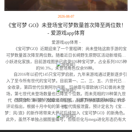
2026-08-07
《宝可梦 GO》未登场宝可梦数量首次降至两位数！
- 爱游戏app体育
爱游戏app体育 -
《宝可梦GO》近期迎来了一个里程碑：尚未登陆这款手游的宝
可梦数量首次降至两位数。随着近日长崎野生原野区活动新增捣蛋
小妖进化家族，目前游戏图鉴已收录926种宝可梦，占全系列1025种
的90.3%，未登场角色仅余99种。
自2016年以初代145只宝可梦启航，九年来游戏通过更新逐步引
入了至今所有世代的宝可梦。目前第一、二、三、五、六世代已完
全收录，第四世代仅剩阿尔宙斯、玛纳霏与霏欧纳3只幻兽尚未登
场，第七世代未登场数量也已降至个位数。而未亮相的59种第九世
尽管全新宝可梦的储备逐渐见底，玩家群体却显得从容。许多
代《宝可梦：朱/紫》及其DLC角色，占据了待收录名单的过半比
评论指出，根据十月中旬的第十世代情报泄露，预计定名为《宝可
例。
梦：风/浪》的新作将带来大量可后续加入《宝可梦GO》的新角色。
此外，虽然不单独占据图鉴编号，但极巨化与mega进化形态仍有大
量变体尚未实装，这为开发团队提供了充足的更新空间。