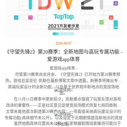
2026-08-07
《守望先锋2》第20赛季：全新地图与高玩专属功能 -
爱游戏app体育
爱游戏app体育 -
尽管第19赛季尚余月余，《守望先锋2》已开始为第20赛季预
热。游戏总监亚伦·凯勒在最新博客文章中透露，新赛季将推出专为
高端玩家设计的全新功能，以及基于世界观中新地点的竞技场地
图。
在11月11日赛季中更新前夕，凯勒重点强调了玩家反馈对游戏
改进的重要性——正是社区意见促使竞技场模式恢复七局四胜制。
文章末尾他首次剧透第20赛季内容：一项直接采纳高玩建议设计的
专属功能(具体细节未公开)，以及设定于近期剧情提及新地点的竞技
虽然地图具体位置尚未公布，玩家根据剧情线索推测可能位于
场地图。