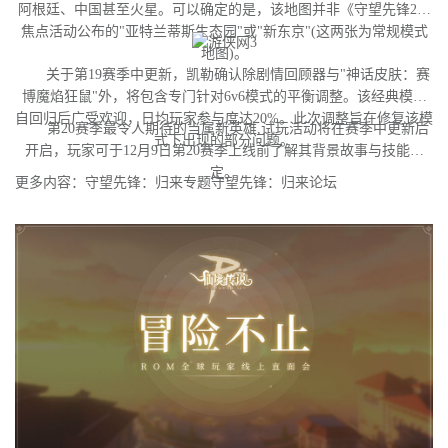
阿根廷、中国甚至火星。可以确定的是，该地图并非《守望先锋2》
焦点活动公布的"亚特兰蒂斯生态园"或"新东京"(这两张为常规模式
地图)。
关于第19赛季中更新，凯勒确认除剧情回顾器与"神话皮肤：赛
博魔焰狂鼠"外，将包含专门针对6v6模式的平衡调整。该经典模式
自回归后广受欢迎，日均玩家参与度达20%。此次调整旨在修复该模
第20赛季最令人期待的当属新英雄,试玩活动将在赛季中更新后
式下出现的部分问题。
开启，玩家可于12月9日第20赛季上线前了解其背景故事与技能设
定。
更多内容：守望先锋：归来专题守望先锋：归来论坛