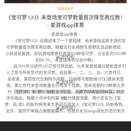
2026-08-07
《宝可梦 GO》未登场宝可梦数量首次降至两位数！
- 爱游戏app体育
爱游戏app体育 -
《宝可梦GO》近期迎来了一个里程碑：尚未登陆这款手游的宝
可梦数量首次降至两位数。随着近日长崎野生原野区活动新增捣蛋
小妖进化家族，目前游戏图鉴已收录926种宝可梦，占全系列1025种
的90.3%，未登场角色仅余99种。
自2016年以初代145只宝可梦启航，九年来游戏通过更新逐步引
入了至今所有世代的宝可梦。目前第一、二、三、五、六世代已完
全收录，第四世代仅剩阿尔宙斯、玛纳霏与霏欧纳3只幻兽尚未登
场，第七世代未登场数量也已降至个位数。而未亮相的59种第九世
尽管全新宝可梦的储备逐渐见底，玩家群体却显得从容。许多
代《宝可梦：朱/紫》及其DLC角色，占据了待收录名单的过半比
评论指出，根据十月中旬的第十世代情报泄露，预计定名为《宝可
例。
梦：风/浪》的新作将带来大量可后续加入《宝可梦GO》的新角色。
此外，虽然不单独占据图鉴编号，但极巨化与mega进化形态仍有大
量变体尚未实装，这为开发团队提供了充足的更新空间。