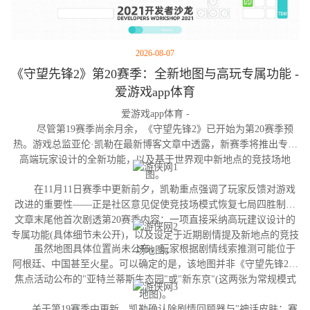
2026-08-07
《守望先锋2》第20赛季：全新地图与高玩专属功能 -
爱游戏app体育
爱游戏app体育 -
尽管第19赛季尚余月余，《守望先锋2》已开始为第20赛季预
热。游戏总监亚伦·凯勒在最新博客文章中透露，新赛季将推出专为
高端玩家设计的全新功能，以及基于世界观中新地点的竞技场地
图。
在11月11日赛季中更新前夕，凯勒重点强调了玩家反馈对游戏
改进的重要性——正是社区意见促使竞技场模式恢复七局四胜制。
文章末尾他首次剧透第20赛季内容：一项直接采纳高玩建议设计的
专属功能(具体细节未公开)，以及设定于近期剧情提及新地点的竞技
虽然地图具体位置尚未公布，玩家根据剧情线索推测可能位于
场地图。
阿根廷、中国甚至火星。可以确定的是，该地图并非《守望先锋2》
焦点活动公布的"亚特兰蒂斯生态园"或"新东京"(这两张为常规模式
地图)。
关于第19赛季中更新，凯勒确认除剧情回顾器与"神话皮肤：赛