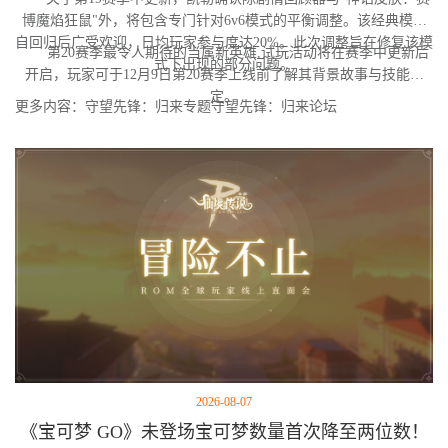
博魔焰狂鼠"外，将包含专门针对6v6模式的平衡调整。该经典模式
自回归后广受欢迎，日均玩家参与度达20%。此次调整旨在修复该模
第20赛季最令人期待的当属新英雄,试玩活动将在赛季中更新后
式下出现的部分问题。
开启，玩家可于12月9日第20赛季上线前了解其背景故事与技能设
定。
更多内容：守望先锋：归来专题守望先锋：归来论坛
2026-08-07
《宝可梦 GO》未登场宝可梦数量首次降至两位数！