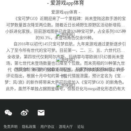
- 爱游戏app体育
爱游戏app体育 -
《宝可梦GO》近期迎来了一个里程碑：尚未登陆这款手游的宝
可梦数量首次降至两位数。随着近日长崎野生原野区活动新增捣蛋
小妖进化家族，目前游戏图鉴已收录926种宝可梦，占全系列1025种
的90.3%，未登场角色仅余99种。
自2016年以初代145只宝可梦启航，九年来游戏通过更新逐步引
入了至今所有世代的宝可梦。目前第一、二、三、五、六世代已完
全收录，第四世代仅剩阿尔宙斯、玛纳霏与霏欧纳3只幻兽尚未登
场，第七世代未登场数量也已降至个位数。而未亮相的59种第九世
尽管全新宝可梦的储备逐渐见底，玩家群体却显得从容。许多
代《宝可梦：朱/紫》及其DLC角色，占据了待收录名单的过半比
评论指出，根据十月中旬的第十世代情报泄露，预计定名为《宝可
例。
梦：风/浪》的新作将带来大量可后续加入《宝可梦GO》的新角色。
此外，虽然不单独占据图鉴编号，但极巨化与mega进化形态仍有大
量变体尚未实装，这为开发团队提供了充足的更新空间。
免责声明
隐私政策
用户协议
游戏大厅
论坛