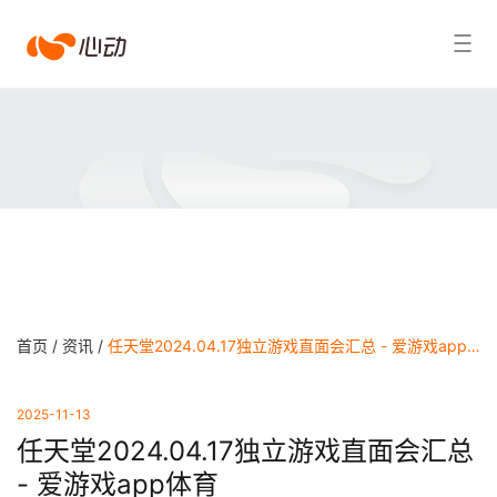
爱
搜索结果
游
戏
app
体
育
首页 /
资讯 /
任天堂2024.04.17独立游戏直面会汇总 - 爱游戏app体育
2025-11-13
任天堂2024.04.17独立游戏直面会汇总
- 爱游戏app体育