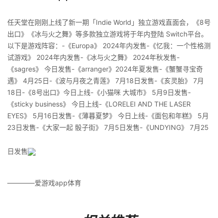
任天堂在刚刚上线了新一期「Indie World」独立游戏直面会，《8号
出口》《冰与火之舞》等多款独立游戏将于年内登陆 Switch平台。
以下是游戏阵容：-《Europa》 2024年内发售-《忆我：一个性格测
试游戏》 2024年内发售-《冰与火之舞》 2024年秋发售-
《sagres》 今日发售-《arranger》2024年夏发售-《蟹蟹寻宝奇
遇》 4月25日-《波与月夜之青莲》 7月18日发售-《亥灵胎》 7月
18日-《8号出口》今日上线-《小猫咪 大城市》 5月9日发售-
《sticky business》 今日上线-《LORELEI AND THE LASER
EYES》 5月16日发售​-《薄暮夏梦》 今日上线-《面包和年糕》 5月
23日发售-《大家一起 骰子街》 7月5日发售-《UNDYING》 7月25
日发售
————爱游戏app体育