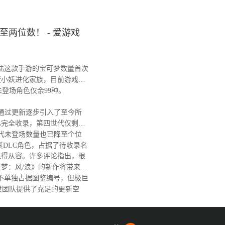
两位数！ - 爱游戏
陆这款手游的宝可梦数量首次
蛋小妖进化家族，目前游戏图
，未登场角色仅余99种。
戏通过更新逐步引入了至今所
已完全收录，第四世代仅剩阿
代未登场数量也已降至个位
其DLC角色，占据了待收录名
得从容。许多评论指出，根
梦：风/浪》的新作将带来大
不单独占据图鉴编号，但极巨
发团队提供了充足的更新空