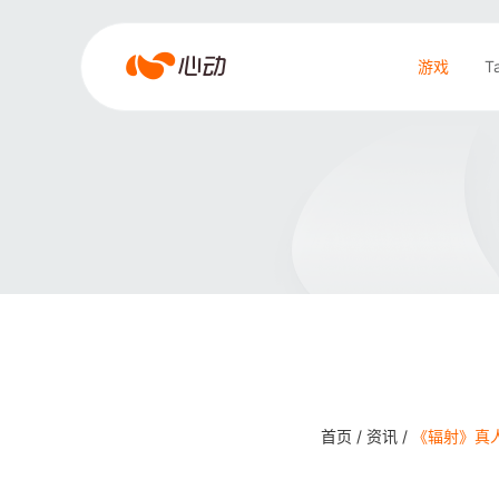
爱
游戏
T
游
戏
搜索结果
app
体
育
首页 /
资讯 /
《辐射》真人