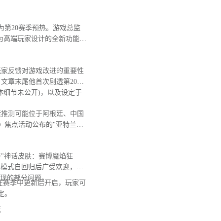
第20赛季预热。游戏总监
为高端玩家设计的全新功能，
玩家反馈对游戏改进的重要性
文章末尾他首次剧透第20赛
体细节未公开)，以及设定于
推测可能位于阿根廷、中国
》焦点活动公布的"亚特兰蒂
"神话皮肤：赛博魔焰狂
典模式自回归后广受欢迎，日
出现的部分问题。
在赛季中更新后开启，玩家可
定。
坛