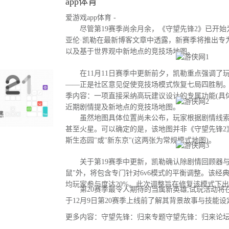
app体育
爱游戏app体育 -
尽管第19赛季尚余月余，《守望先锋2》已开始为
亚伦·凯勒在最新博客文章中透露，新赛季将推出专
以及基于世界观中新地点的竞技场地图。
在11月11日赛季中更新前夕，凯勒重点强调了
——正是社区意见促使竞技场模式恢复七局四胜制。
季内容：一项直接采纳高玩建议设计的专属功能(具
近期剧情提及新地点的竞技场地图。
虽然地图具体位置尚未公布，玩家根据剧情线索
甚至火星。可以确定的是，该地图并非《守望先锋2
斯生态园"或"新东京"(这两张为常规模式地图)。
关于第19赛季中更新，凯勒确认除剧情回顾器与
鼠"外，将包含专门针对6v6模式的平衡调整。该经
均玩家参与度达20%。此次调整旨在修复该模式下
第20赛季最令人期待的当属新英雄,试玩活动将
于12月9日第20赛季上线前了解其背景故事与技能设
更多内容：守望先锋：归来专题守望先锋：归来论