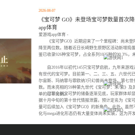
2026-08-07
《宝可梦 GO》未登场宝可梦数量首次降至
app体育
爱游戏app体育 -
《宝可梦GO》近期迎来了一个里程碑：尚未登
降至两位数。随着近日长崎野生原野区活动新增捣
鉴已收录926种宝可梦，占全系列1025种的90.3%
自2016年以初代145只宝可梦启航，九年来游
有世代的宝可梦。目前第一、二、三、五、六世代
尔宙斯、玛纳霏与霏欧纳3只幻兽尚未登场，第七世
数。而未亮相的59种第九世代《宝可梦：朱/紫》及
尽管全新宝可梦的储备逐渐见底，玩家群体却显
单的过半比例。
据十月中旬的第十世代情报泄露，预计定名为《宝可
量可后续加入《宝可梦GO》的新角色。此外，虽然
化与mega进化形态仍有大量变体尚未实装，这为开
间。