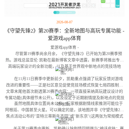
2026-08-07
《守望先锋2》第20赛季：全新地图与高玩专属功能 -
爱游戏app体育
爱游戏app体育 -
尽管第19赛季尚余月余，《守望先锋2》已开始为第20赛季预
热。游戏总监亚伦·凯勒在最新博客文章中透露，新赛季将推出专为
高端玩家设计的全新功能，以及基于世界观中新地点的竞技场地
图。
在11月11日赛季中更新前夕，凯勒重点强调了玩家反馈对游戏
改进的重要性——正是社区意见促使竞技场模式恢复七局四胜制。
文章末尾他首次剧透第20赛季内容：一项直接采纳高玩建议设计的
专属功能(具体细节未公开)，以及设定于近期剧情提及新地点的竞技
虽然地图具体位置尚未公布，玩家根据剧情线索推测可能位于
场地图。
阿根廷、中国甚至火星。可以确定的是，该地图并非《守望先锋2》
焦点活动公布的"亚特兰蒂斯生态园"或"新东京"(这两张为常规模式
地图)。
关于第19赛季中更新，凯勒确认除剧情回顾器与"神话皮肤：赛