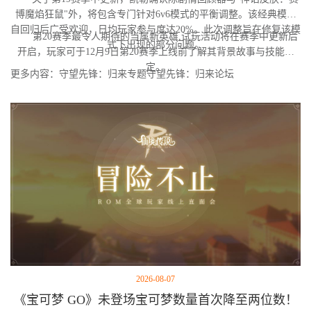
博魔焰狂鼠"外，将包含专门针对6v6模式的平衡调整。该经典模式
自回归后广受欢迎，日均玩家参与度达20%。此次调整旨在修复该模
第20赛季最令人期待的当属新英雄,试玩活动将在赛季中更新后
式下出现的部分问题。
开启，玩家可于12月9日第20赛季上线前了解其背景故事与技能设
定。
更多内容：守望先锋：归来专题守望先锋：归来论坛
2026-08-07
《宝可梦 GO》未登场宝可梦数量首次降至两位数！