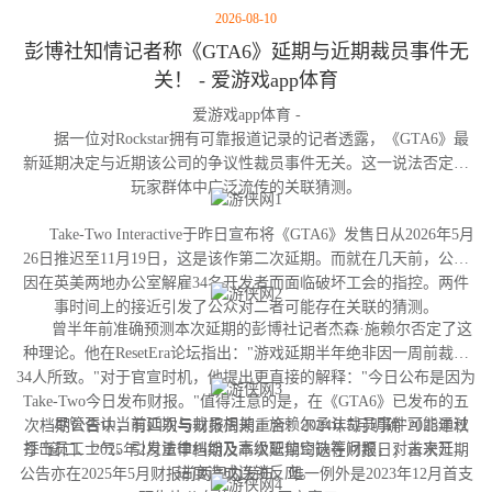
2026-08-10
彭博社知情记者称《GTA6》延期与近期裁员事件无
关！ - 爱游戏app体育
爱游戏app体育 -
据一位对Rockstar拥有可靠报道记录的记者透露，《GTA6》最
新延期决定与近期该公司的争议性裁员事件无关。这一说法否定了
玩家群体中广泛流传的关联猜测。
Take-Two Interactive于昨日宣布将《GTA6》发售日从2026年5月
26日推迟至11月19日，这是该作第二次延期。而就在几天前，公司
因在英美两地办公室解雇34名开发者而面临破坏工会的指控。两件
事时间上的接近引发了公众对二者可能存在关联的猜测。
曾半年前准确预测本次延期的彭博社记者杰森·施赖尔否定了这
种理论。他在ResetEra论坛指出："游戏延期半年绝非因一周前裁撤
34人所致。"对于官宣时机，他提出更直接的解释："今日公布是因为
Take-Two今日发布财报。"值得注意的是，在《GTA6》已发布的五
尽管否认当前延期与裁员相关，施赖尔承认裁员事件可能通过
次档期公告中，有四次与财报周期重合：2024年5月明确"2025年秋
打击员工士气、引发法律纠纷及高级职位空缺等问题，对未来开发
季"窗口、2025年2月重申档期及本次延期均选在财报日；首次延期
进度造成连锁反应。
公告亦在2025年5月财报前两周内发布。唯一例外是2023年12月首支