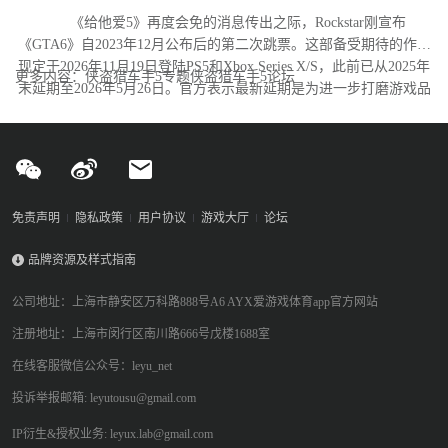
《给他爱5》再度会免的消息传出之际，Rockstar刚宣布
《GTA6》自2023年12月公布后的第二次跳票。这部备受期待的作品
现定于2026年11月19日登陆PS5和Xbox Series X/S，此前已从2025年
更多内容：侠盗猎车手5专题侠盗猎车手5论坛
末延期至2026年5月26日。官方表示最新延期是为进一步打磨游戏品
质。
免责声明
隐私政策
用户协议
游戏大厅
论坛
品牌资源及样式指南
公司地址：上海市静安区万科路888号A6 AYX爱游戏体育app官方网站
注册地址：上海市闵行区南川路666号戊楼1688室
在线客服微信公众号：leyu_net
投诉举报邮箱: leyutousu@gmail.com
IP衍生&授权业务: leyux.lab@gmail.com