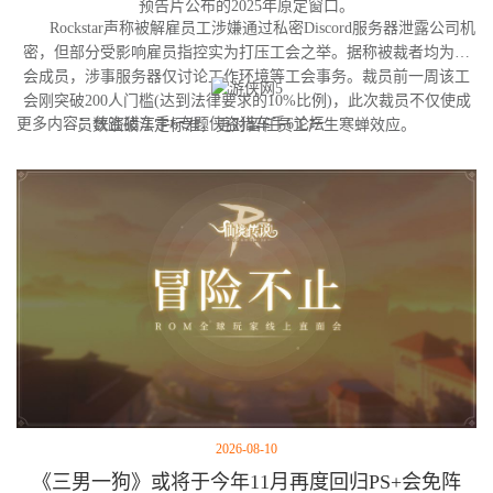
预告片公布的2025年原定窗口。
Rockstar声称被解雇员工涉嫌通过私密Discord服务器泄露公司机
密，但部分受影响雇员指控实为打压工会之举。据称被裁者均为工
会成员，涉事服务器仅讨论工作环境等工会事务。裁员前一周该工
会刚突破200人门槛(达到法律要求的10%比例)，此次裁员不仅使成
更多内容：侠盗猎车手6专题侠盗猎车手6论坛
员数跌破法定标准，更对留任员工产生寒蝉效应。
2026-08-10
《三男一狗》或将于今年11月再度回归PS+会免阵