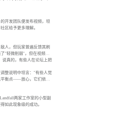
的开发团队便发布视频，坦
请社区给予更多理解。
敌人，但玩家普遍反馈其刷
了"轻微削弱"，但在视频更
难。说真的，有些人在论坛上把
调整说明中坦言："有些人觉
找平衡点——放心，它们依然
andfall两家工作室的小型副
获得如此现象级的成功。