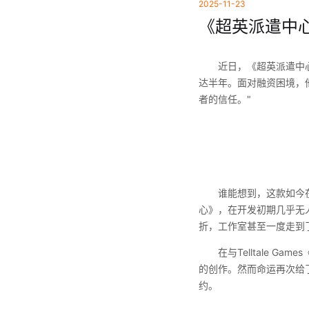
2025-11-23
《超英派遣中心
近日，《超英派遣中心》
达半年。面对融资困境，
者的信任。"
谁能想到，这款如今在P
心》，在开发初期几乎无人看
折，工作室甚至一度走到
在与Telltale Ga
的创作。然而命运再次给
约。