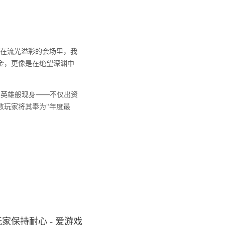
"在流光溢彩的会场里，我
金，更像是在绝望深渊中
e如英雄般现身——不仅出资
数玩家将其奉为"年度最
保持耐心 - 爱游戏