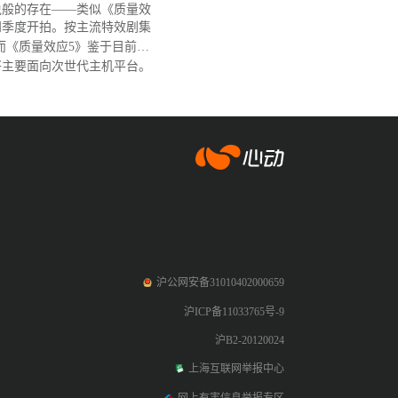
说般的存在——类似《质量效
四季度开拍。按主流特效剧集
。而《质量效应5》鉴于目前仍
将主要面向次世代主机平台。
爱游戏app体育
沪公网安备31010402000659
沪ICP备11033765号-9
沪B2-20120024
上海互联网举报中心