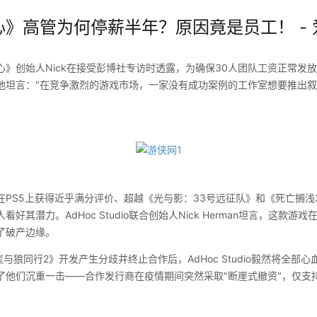
》高管为何停薪半年？原因竟是员工！ - 
创始人Nick在接受彭博社专访时透露，为确保30人团队工资正常发
他坦言："在竞争激烈的游戏市场，一家没有成功案例的工作室想要推出
S5上获得近乎满分评价、超越《光与影：33号远征队》和《死亡搁浅
好其潜力。AdHoc Studio联合创始人Nick Herman坦言，这款
了破产边缘。
mes《与狼同行2》开发产生分歧并终止合作后，AdHoc Studio毅然将全
了他们沉重一击——合作发行商在疫情期间突然采取"断崖式撤资"，仅支