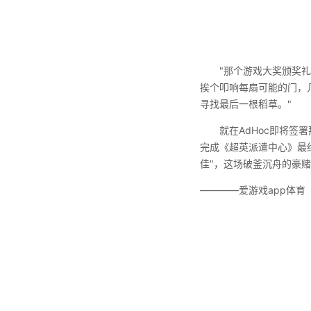
"那个游戏大奖颁奖礼的
挨个叩响每扇可能的门，
寻找最后一根稻草。"
就在AdHoc即将签署那份
完成《超英派遣中心》最
佳"，这场破釜沉舟的豪
————爱游戏app体育