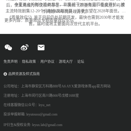
今夏流出的制作清单显示，剧集将于2026年第四季度开拍。按
后，使主角成为传说般的存在——类似《质量效应：仙女座》与原
主流特效剧集12-20个月制作周期推算，首季有望在2028年面世。而
作间隔600年的处理方式。
《质量效应5》鉴于目前仍处前期开发，最快也需到2030年才能发
更多内容：质量效应专题质量效应论坛
售，届时或将主要面向次世代主机平台。
免责声明
隐私政策
用户协议
游戏大厅
论坛
品牌资源及样式指南
公司地址：上海市静安区万科路888号A6 AYX爱游戏体育app官方网站
注册地址：上海市闵行区南川路666号戊楼1688室
在线客服微信公众号：leyu_net
投诉举报邮箱: leyutousu@gmail.com
IP衍生&授权业务: leyux.lab@gmail.com