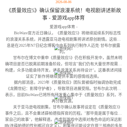
2026-08-06
《质量效应5》确认保留浪漫系统！电视剧讲述新故
事 - 爱游戏app体育
爱游戏app体育 -
BioWare官方近日确认，《质量效应5》将继续延续系列标志性
的浪漫关系系统，并透露亚马逊电视剧集将讲述原创剧情。这些消
息是在2025年N7日纪念博客中由系列执行制作人迈克·甘布尔披露
的。
甘布尔在博文中重申《质量效应5》仍在积极开发中，虽然未明
确项目是否已脱离前期准备阶段，但坦言"我们仍有大量世界观需要
构建，众多功能亟待开发，诸多浪漫关系尚待设计"。这番表述间接
证实了新作将继续提供丰富的感情线选择。
据内部消息，2023年《质量效应》团队曾被临时抽调协助完成
《龙腾世纪：影障守护者》，导致项目进展受阻。甘布尔此次明确
表示，目前BioWare已将所有研发重心集中于《质量效应》系列，不
再分散资源。
关于亚马逊电视剧集，甘布尔确认故事将设定在《质量效应3》
事件之后，且不会重述薛帕德指挥官的历程。"那毕竟是属于每位玩
家自己的故事"，他解释道。考虑到游戏中选择对角色命运的深远影
响(连薛帕德的性别都可自定义)，剧集很可能设定在原三部曲的多年