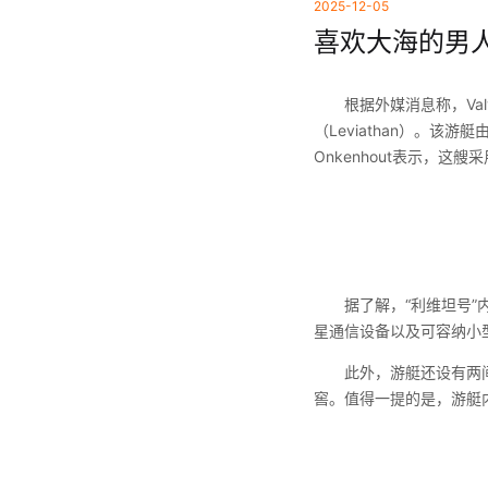
2025-12-05
喜欢大海的男人
根据外媒消息称，Valve
（Leviathan）。该游
Onkenhout表示，
据了解，“利维坦号”内
星通信设备以及可容纳小
此外，游艇还设有两间健
窖。值得一提的是，游艇