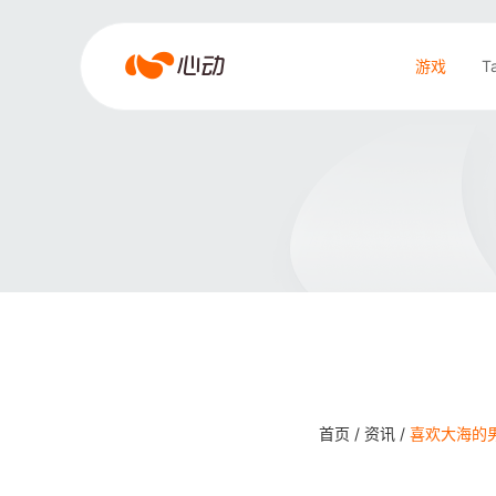
爱
游戏
T
游
戏
搜索结果
app
体
育
首页 /
资讯 /
喜欢大海的男