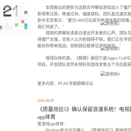
本周推出的更新为这款合作攀岩游戏加入了僵尸
新频率过高、移速过快、强度超标。团队虽迅速实施
新中无奈表示："要为1400万玩家平衡游戏真的很
我们骂疯了。"
视频的屏幕标语直白道出开发者的心声。团队在
得僵尸太强，也有人认为削弱得不够。我们正在寻
能给你带来挑战，但削弱后能保证游戏体验。"
值得玩味的是，《巅峰》最初只是Aggro Crab与L
项目，开发团队显然未预料到游戏发售五个月后能
更多内容：PEAK专题巅峰论坛
2026-08-06
《质量效应5》确认保留浪漫系统！电视剧
app体育
爱游戏app体育 -
BioWare官方近日确认，《质量效应5》将继续