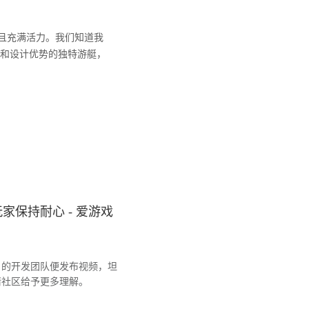
意且充满活力。我们知道我
创新和设计优势的独特游艇，
保持耐心 - 爱游戏
的开发团队便发布视频，坦
请社区给予更多理解。