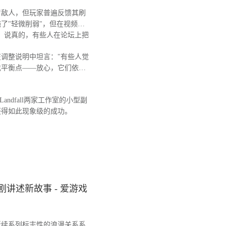
敌人，但玩家普遍反馈其刷
了"轻微削弱"，但在视频更
难。说真的，有些人在论坛上把
调整说明中坦言："有些人觉
找平衡点——放心，它们依然
andfall两家工作室的小型副
获得如此现象级的成功。
讲述新故事 - 爱游戏
延续系列标志性的浪漫关系系