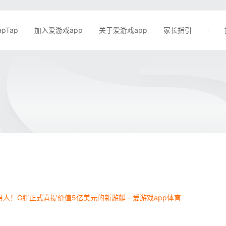
apTap
加入爱游戏app
关于爱游戏app
家长指引
人！G胖正式喜提价值5亿美元的新游艇 - 爱游戏app体育