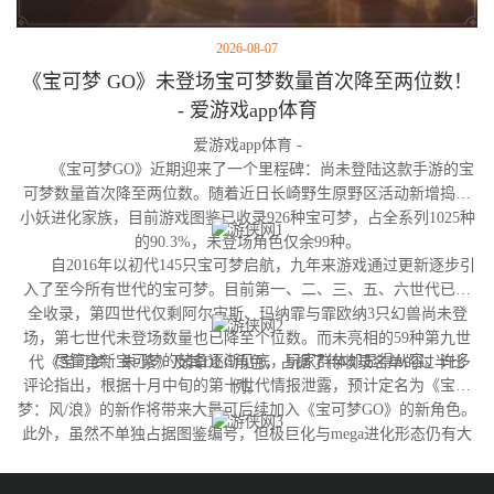
2026-08-07
《宝可梦 GO》未登场宝可梦数量首次降至两位数！
- 爱游戏app体育
爱游戏app体育 -
《宝可梦GO》近期迎来了一个里程碑：尚未登陆这款手游的宝
可梦数量首次降至两位数。随着近日长崎野生原野区活动新增捣蛋
小妖进化家族，目前游戏图鉴已收录926种宝可梦，占全系列1025种
的90.3%，未登场角色仅余99种。
自2016年以初代145只宝可梦启航，九年来游戏通过更新逐步引
入了至今所有世代的宝可梦。目前第一、二、三、五、六世代已完
全收录，第四世代仅剩阿尔宙斯、玛纳霏与霏欧纳3只幻兽尚未登
场，第七世代未登场数量也已降至个位数。而未亮相的59种第九世
尽管全新宝可梦的储备逐渐见底，玩家群体却显得从容。许多
代《宝可梦：朱/紫》及其DLC角色，占据了待收录名单的过半比
评论指出，根据十月中旬的第十世代情报泄露，预计定名为《宝可
例。
梦：风/浪》的新作将带来大量可后续加入《宝可梦GO》的新角色。
此外，虽然不单独占据图鉴编号，但极巨化与mega进化形态仍有大
量变体尚未实装，这为开发团队提供了充足的更新空间。