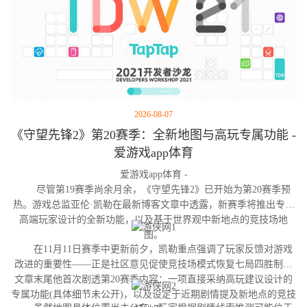
2026-08-07
《守望先锋2》第20赛季：全新地图与高玩专属功能 -
爱游戏app体育
爱游戏app体育 -
尽管第19赛季尚余月余，《守望先锋2》已开始为第20赛季预
热。游戏总监亚伦·凯勒在最新博客文章中透露，新赛季将推出专为
高端玩家设计的全新功能，以及基于世界观中新地点的竞技场地
图。
在11月11日赛季中更新前夕，凯勒重点强调了玩家反馈对游戏
改进的重要性——正是社区意见促使竞技场模式恢复七局四胜制。
文章末尾他首次剧透第20赛季内容：一项直接采纳高玩建议设计的
专属功能(具体细节未公开)，以及设定于近期剧情提及新地点的竞技