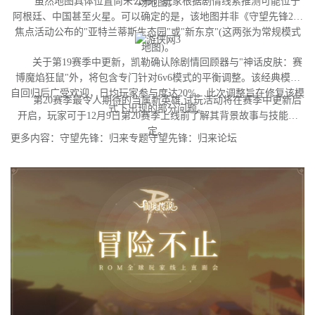
虽然地图具体位置尚未公布，玩家根据剧情线索推测可能位于
场地图。
阿根廷、中国甚至火星。可以确定的是，该地图并非《守望先锋2》
焦点活动公布的"亚特兰蒂斯生态园"或"新东京"(这两张为常规模式
地图)。
关于第19赛季中更新，凯勒确认除剧情回顾器与"神话皮肤：赛
博魔焰狂鼠"外，将包含专门针对6v6模式的平衡调整。该经典模式
自回归后广受欢迎，日均玩家参与度达20%。此次调整旨在修复该模
第20赛季最令人期待的当属新英雄,试玩活动将在赛季中更新后
式下出现的部分问题。
开启，玩家可于12月9日第20赛季上线前了解其背景故事与技能设
定。
更多内容：守望先锋：归来专题守望先锋：归来论坛