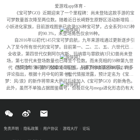
爱游戏app体育 -
《宝可梦GO》近期迎来了一个里程碑：尚未登陆这款手游的宝
可梦数量首次降至两位数。随着近日长崎野生原野区活动新增捣蛋
小妖进化家族，目前游戏图鉴已收录926种宝可梦，占全系列1025种
的90.3%，未登场角色仅余99种。
自2016年以初代145只宝可梦启航，九年来游戏通过更新逐步引
入了至今所有世代的宝可梦。目前第一、二、三、五、六世代已完
全收录，第四世代仅剩阿尔宙斯、玛纳霏与霏欧纳3只幻兽尚未登
场，第七世代未登场数量也已降至个位数。而未亮相的59种第九世
尽管全新宝可梦的储备逐渐见底，玩家群体却显得从容。许多
代《宝可梦：朱/紫》及其DLC角色，占据了待收录名单的过半比
评论指出，根据十月中旬的第十世代情报泄露，预计定名为《宝可
例。
梦：风/浪》的新作将带来大量可后续加入《宝可梦GO》的新角色。
此外，虽然不单独占据图鉴编号，但极巨化与mega进化形态仍有大
量变体尚未实装，这为开发团队提供了充足的更新空间。
免责声明
隐私政策
用户协议
游戏大厅
论坛