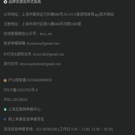
品牌资源及样式指南
公司地址：上海市静安区万科路888号A6 AYX爱游戏体育app官方网站
注册地址：上海市闵行区南川路666号戊楼1688室
在线客服微信公众号：leyu_net
投诉举报邮箱: leyutousu@gmail.com
IP衍生&授权业务: leyux.lab@gmail.com
发行合作: leyucooperation@gmail.com
沪公网安备31010402000659
沪ICP备11033765号-9
沪B2-20120024
上海互联网举报中心
网上有害信息举报专区
违法信息举报专线：021-60382260 (工作日 9:30 ~ 12:00, 13:30 ~ 18:30)