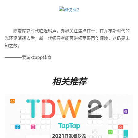
随着库克时代临近尾声，外界关注焦点在于：在乔布斯时代的
光环逐渐褪去后，新一代领导者能否带领苹果再创辉煌，这仍是未
知之数。
————爱游戏app体育
相关推荐